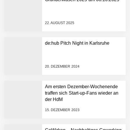
NEURA Robotics gibt
Rekordfinanzierung von
bis zu 1,4 Milliarden US-
22. AUGUST 2025
Dollar bekannt, um den
Aufbau der weltweit
führenden Physical-AI-
Plattform zu beschleunigen
de:hub Pitch Night in Karlsruhe
NEURA Robotics und
Amazon Web Services
starten strategische
Partnerschaft, um Physical
20. DEZEMBER 2024
AI breit auszurollen
NEURA Robotics feiert
Bundesliga-Premiere:
Humanoider Roboter bringt
Am ersten Dezember-Wochenende
Hightech ins Stadion
traffen sich Start-up-Fans wieder an
Simulationsdienstleistung in
der HdM
Minuten statt Wochen:
FiniteNow ermöglicht
15. DEZEMBER 2023
sofortige
Angebotskalkulation für
schnellere