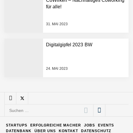
CoWirken – Nachhaltiges Coworking
Entwicklungsprozesse
Pyck im Employer Portrait
für alle!
31. MAI 2023
Matthias Nagel von Pyck
Digitalgipfel 2023 BW
Maximilian Mack von Pyck
24. MAI 2023
Daniel Jarr von Pyck
Mit Pyck zur nächsten
Generation von Warehouse
Suchen
Software – flexibel, offen,
nach:
unabhängig
ELOPRINT im Employer
STARTUPS
ERFOLGREICHE MACHER
JOBS
EVENTS
Portrait
DATENBANK
ÜBER UNS
KONTAKT
DATENSCHUTZ