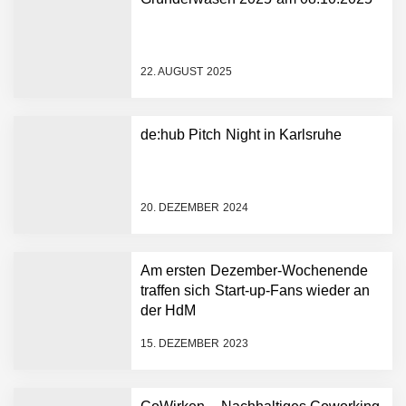
NEURA Robotics gibt
Rekordfinanzierung von
bis zu 1,4 Milliarden US-
22. AUGUST 2025
Dollar bekannt, um den
Aufbau der weltweit
führenden Physical-AI-
Plattform zu beschleunigen
de:hub Pitch Night in Karlsruhe
NEURA Robotics und
Amazon Web Services
starten strategische
Partnerschaft, um Physical
20. DEZEMBER 2024
AI breit auszurollen
NEURA Robotics feiert
Bundesliga-Premiere:
Humanoider Roboter bringt
Am ersten Dezember-Wochenende
Hightech ins Stadion
traffen sich Start-up-Fans wieder an
Simulationsdienstleistung in
der HdM
Minuten statt Wochen:
FiniteNow ermöglicht
15. DEZEMBER 2023
sofortige
Angebotskalkulation für
schnellere