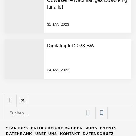
CoWirken – Nachhaltiges Coworking
Entwicklungsprozesse
Pyck im Employer Portrait
für alle!
31. MAI 2023
Matthias Nagel von Pyck
Digitalgipfel 2023 BW
Maximilian Mack von Pyck
24. MAI 2023
Daniel Jarr von Pyck
Mit Pyck zur nächsten
Generation von Warehouse
Suchen
Software – flexibel, offen,
nach:
unabhängig
ELOPRINT im Employer
STARTUPS
ERFOLGREICHE MACHER
JOBS
EVENTS
Portrait
DATENBANK
ÜBER UNS
KONTAKT
DATENSCHUTZ