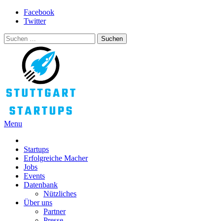
Skip
Facebook
to
Twitter
content
Suchen
nach:
Menu
STUTTGART STARTUPS
Alles rund um die Startupszene bei uns in Stuttgart und ganz Baden-
Württemberg
Startups
Erfolgreiche Macher
Jobs
Events
Datenbank
Nützliches
Über uns
Partner
Presse