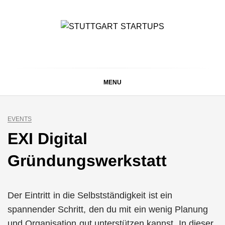
Skip
to
content
STUTTGART
Alles rund um die Startupszene bei uns in Stuttgart und
ganz Baden-Württemberg
STARTUPS
MENU
EVENTS
EXI Digital
Gründungswerkstatt
Der Eintritt in die Selbstständigkeit ist ein
spannender Schritt, den du mit ein wenig Planung
und Organisation gut unterstützen kannst. In dieser