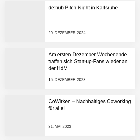
Plattform zu beschleunigen
de:hub Pitch Night in Karlsruhe
NEURA Robotics und
Amazon Web Services
starten strategische
Partnerschaft, um Physical
20. DEZEMBER 2024
AI breit auszurollen
NEURA Robotics feiert
Bundesliga-Premiere:
Humanoider Roboter bringt
Am ersten Dezember-Wochenende
Hightech ins Stadion
traffen sich Start-up-Fans wieder an
Simulationsdienstleistung in
der HdM
Minuten statt Wochen:
FiniteNow ermöglicht
15. DEZEMBER 2023
sofortige
Angebotskalkulation für
schnellere
CoWirken – Nachhaltiges Coworking
Entwicklungsprozesse
Pyck im Employer Portrait
für alle!
31. MAI 2023
Matthias Nagel von Pyck