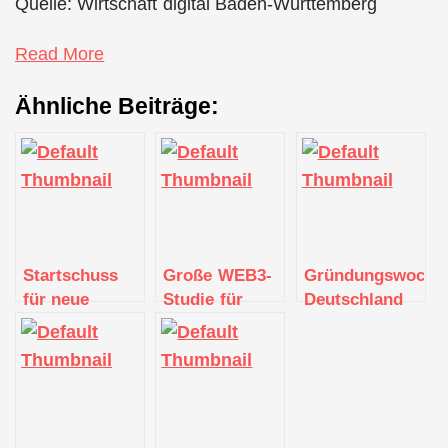
Quelle: Wirtschaft digital Baden-Württemberg
Read More
Ähnliche Beiträge:
Startschuss
Große WEB3-
Gründungswoche
für neue
Studie für
Deutschland
Unternehmensplattform
Deutschland
vom 15. – 21.
für
gestartet
November
Deutschland