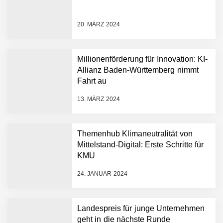
Rekordfinanzierung von
bis zu 1,4 Milliarden US-
20. MÄRZ 2024
Dollar bekannt, um den
Aufbau der weltweit
führenden Physical-AI-
Plattform zu beschleunigen
Millionenförderung für Innovation: KI-
NEURA Robotics und
Allianz Baden-Württemberg nimmt
Amazon Web Services
Fahrt au
starten strategische
Partnerschaft, um Physical
13. MÄRZ 2024
AI breit auszurollen
NEURA Robotics feiert
Bundesliga-Premiere:
Humanoider Roboter bringt
Themenhub Klimaneutralität von
Hightech ins Stadion
Mittelstand-Digital: Erste Schritte für
Simulationsdienstleistung in
KMU
Minuten statt Wochen:
FiniteNow ermöglicht
24. JANUAR 2024
sofortige
Angebotskalkulation für
schnellere
Landespreis für junge Unternehmen
Entwicklungsprozesse
Pyck im Employer Portrait
geht in die nächste Runde