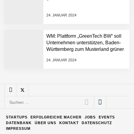
24. JANUAR 2024
Matthias Nagel von Pyck
WM: Plattform „GreenTech BW“ soll
Unternehmen unterstützen, Baden-
Maximilian Mack von Pyck
Württemberg zum Musterland grüner
Technologien zu machen
24. JANUAR 2024
Daniel Jarr von Pyck
Mit Pyck zur nächsten
Generation von Warehouse
Suchen
Software – flexibel, offen,
nach:
unabhängig
ELOPRINT im Employer
STARTUPS
ERFOLGREICHE MACHER
JOBS
EVENTS
Portrait
DATENBANK
ÜBER UNS
KONTAKT
DATENSCHUTZ
IMPRESSUM