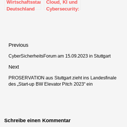
Wirtschaftsstandort
Cloud, KI und
Deutschland
Cybersecurity:
mit
Das sind die
Digitalisierung
IT-Trends der
ökologisch
Zukunft
nachhaltig
sichern
Beitragsnavigation
Previous
CyberSicherheitsForum am 15.09.2023 in Stuttgart
Previous
post:
Next
PROSERVATION aus Stuttgart zieht ins Landesfinale
Next
des „Start-up BW Elevator Pitch 2023“ ein
post:
Schreibe einen Kommentar