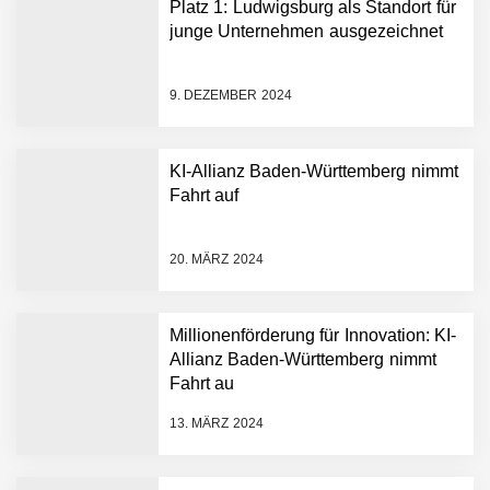
Platz 1: Ludwigsburg als Standort für
junge Unternehmen ausgezeichnet
9. DEZEMBER 2024
KI-Allianz Baden-Württemberg nimmt
Fahrt auf
NEURA Robotics gibt
Rekordfinanzierung von
bis zu 1,4 Milliarden US-
20. MÄRZ 2024
Dollar bekannt, um den
Aufbau der weltweit
führenden Physical-AI-
Plattform zu beschleunigen
Millionenförderung für Innovation: KI-
NEURA Robotics und
Allianz Baden-Württemberg nimmt
Amazon Web Services
Fahrt au
starten strategische
Partnerschaft, um Physical
13. MÄRZ 2024
AI breit auszurollen
NEURA Robotics feiert
Bundesliga-Premiere: