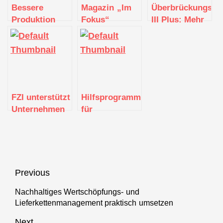
Bessere
Magazin „Im
Überbrückungshil
Produktion
Fokus“
III Plus: Mehr
dank
informiert
Unterstützung
Datenaustausch:
über KI und
für in Not
Textil vernetzt
Datenwirtschaft
geratene
präsentiert
in der
Unternehmen
IIoT-
Produktion
Demonstrator
FZI unterstützt
Hilfsprogramme
Unternehmen
für
mit
Unternehmen
Vorgehensmodell
und
für KI-
Soloselbständige
Engineering
laufen weiter
Beitragsnavigation
Previous
Nachhaltiges Wertschöpfungs- und
Previous
Lieferkettenmanagement praktisch umsetzen
post:
Next