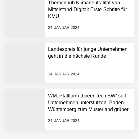
Humanoider Roboter bringt
Themenhub Klimaneutralität von
Hightech ins Stadion
Mittelstand-Digital: Erste Schritte für
Simulationsdienstleistung in
KMU
Minuten statt Wochen:
FiniteNow ermöglicht
24. JANUAR 2024
sofortige
Angebotskalkulation für
schnellere
Landespreis für junge Unternehmen
Entwicklungsprozesse
Pyck im Employer Portrait
geht in die nächste Runde
24. JANUAR 2024
Matthias Nagel von Pyck
WM: Plattform „GreenTech BW“ soll
Unternehmen unterstützen, Baden-
Maximilian Mack von Pyck
Württemberg zum Musterland grüner
Technologien zu machen
24. JANUAR 2024
Daniel Jarr von Pyck