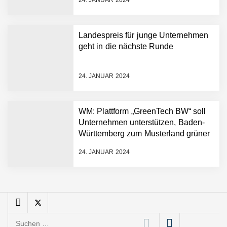
24. JANUAR 2024
sofortige
Angebotskalkulation für
schnellere
Landespreis für junge Unternehmen
Entwicklungsprozesse
Pyck im Employer Portrait
geht in die nächste Runde
24. JANUAR 2024
Matthias Nagel von Pyck
WM: Plattform „GreenTech BW“ soll
Unternehmen unterstützen, Baden-
Maximilian Mack von Pyck
Württemberg zum Musterland grüner
Technologien zu machen
24. JANUAR 2024
Daniel Jarr von Pyck
Mit Pyck zur nächsten
Generation von Warehouse
Suchen
Software – flexibel, offen,