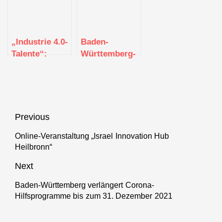
insgesamt 7,5
Millionen Euro
„Industrie 4.0-
Baden-
Talente“:
Württemberg-
Innovative
Haus stellt
Ausbildungs­
digitalen
projekte
Zwilling vor
prämiert
Beitragsnavigation
Previous
Online-Veranstaltung „Israel Innovation Hub
Previous
Heilbronn“
post:
Next
Baden-Württemberg verlängert Corona-
Next
Hilfsprogramme bis zum 31. Dezember 2021
post: