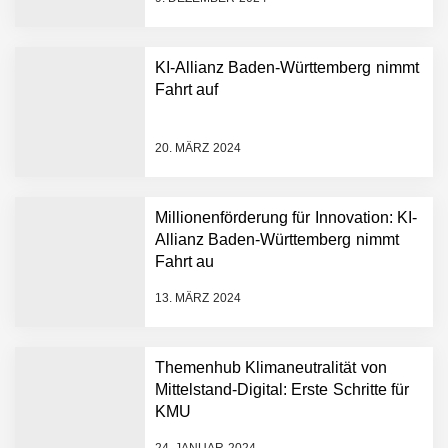
KI-Allianz Baden-Württemberg nimmt
Fahrt auf
NEURA Robotics gibt
Rekordfinanzierung von
bis zu 1,4 Milliarden US-
20. MÄRZ 2024
Dollar bekannt, um den
Aufbau der weltweit
führenden Physical-AI-
Plattform zu beschleunigen
Millionenförderung für Innovation: KI-
NEURA Robotics und
Allianz Baden-Württemberg nimmt
Amazon Web Services
Fahrt au
starten strategische
Partnerschaft, um Physical
13. MÄRZ 2024
AI breit auszurollen
NEURA Robotics feiert
Bundesliga-Premiere:
Humanoider Roboter bringt
Themenhub Klimaneutralität von
Hightech ins Stadion
Mittelstand-Digital: Erste Schritte für
Simulationsdienstleistung in
KMU
Minuten statt Wochen:
FiniteNow ermöglicht