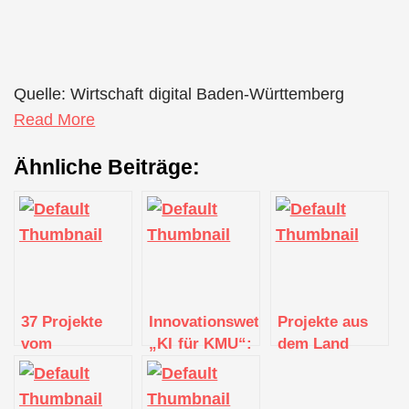
Quelle: Wirtschaft digital Baden-Württemberg
Read More
Ähnliche Beiträge:
37 Projekte
Innovationswettbewerb
Projekte aus
vom
„KI für KMU“:
dem Land
Innovationswettbewerb
Wirtschaftsministerium
erfolgreich
„KI für KMU“
fördert 36 KI-
beim „5G-
gefördert
Projekte mit
Innovationswettb