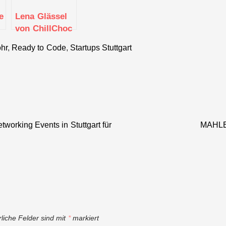
e
Lena Glässel
von ChillChoc
workshops
&
hr
,
Ready to Code
,
Startups Stuttgart
StayHomeAndSew
tigkeit
orking Events in Stuttgart für
MAHLE 
rliche Felder sind mit
*
markiert