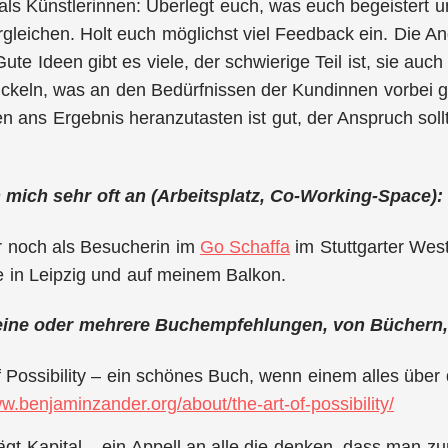
als Künstlerinnen: Überlegt euch, was euch begeistert u
gleichen. Holt euch möglichst viel Feedback ein. Die Angs
ute Ideen gibt es viele, der schwierige Teil ist, sie auc
ckeln, was an den Bedürfnissen der Kundinnen vorbei ge
 ans Ergebnis heranzutasten ist gut, der Anspruch sollt
an mich sehr oft an (Arbeitsplatz, Co-Working-Space):
r noch als Besucherin im
Go Schaffa
im Stuttgarter Wes
 in Leipzig und auf meinem Balkon.
eine oder mehrere Buchempfehlungen, von Büchern,
f Possibility – ein schönes Buch, wenn einem alles über
ww.benjaminzander.org/about/the-art-of-possibility/
ägt Kapital – ein Appell an alle die denken, dass man 