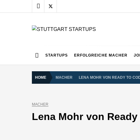
Skip
to
content
STUTTGART START
Alles rund um die Startupszene bei uns in Stuttgart
STARTUPS
ERFOLGREICHE MACHER
JO
HOME
MACHER
LENA MOHR VON READY TO CO
MACHER
Lena Mohr von Ready