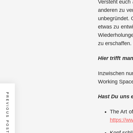
Versteht euch 
anderen zu ver
unbegründet. G
etwas zu entwi
Wiederholungen
zu erschaffen.
Hier trifft m
Inzwischen nu
Working Space
PREVIOUS POST
Hast Du uns 
The Art o
https://w
Kopf schl