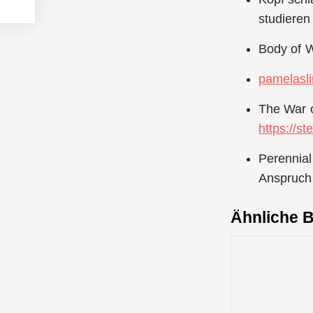
studiere
Body of W
pamelasl
The War o
https://s
Perennial
Anspruch 
Ähnliche B