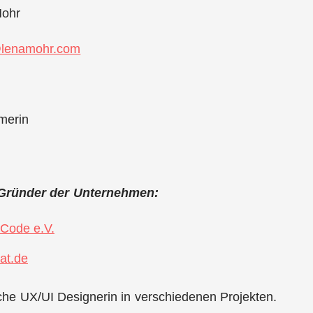
ohr
@lenamohr.com
merin
) Gründer der Unternehmen:
Code e.V.
eat.de
iche UX/UI Designerin in verschiedenen Projekten.