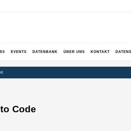
UPS
 und ganz Baden-Württemberg
BS
EVENTS
DATENBANK
ÜBER UNS
KONTAKT
DATEN
DE
 to Code