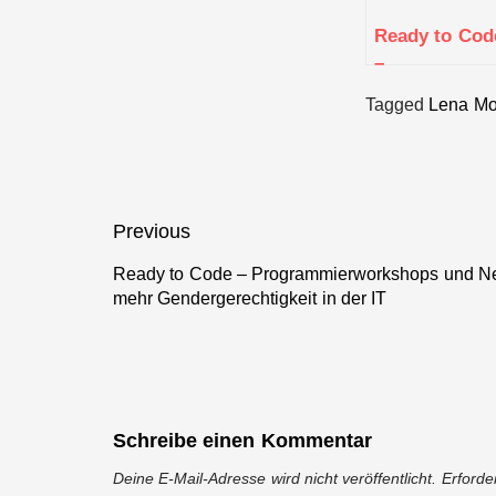
Ready to Cod
–
Programmier
Tagged
Lena Mo
und
Networking
Events in
Stuttgart für
mehr
Beitragsnavigation
Previous
Gendergerech
in der IT
Ready to Code – Programmierworkshops und Netw
Previous
mehr Gendergerechtigkeit in der IT
post:
Schreibe einen Kommentar
Deine E-Mail-Adresse wird nicht veröffentlicht.
Erforde