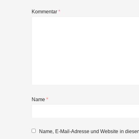
Kommentar
*
Name
*
NEURA Robotics gibt Rekordfinanzieru
beschleunigen
Name, E-Mail-Adresse und Website in diese
NEURA Robotics und Amazon Web Servi