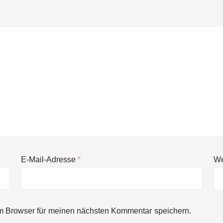
E-Mail-Adresse
*
We
ng von bis zu 1,4 Milliarden US-Dollar bekannt, um den Aufbau der we
m Browser für meinen nächsten Kommentar speichern.
ces starten strategische Partnerschaft, um Physical AI breit auszur