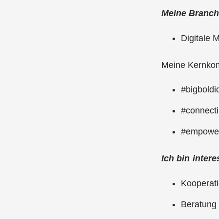
Meine Branche
Digitale 
Meine Kernkom
#bigboldi
#connect
#empowe
Ich bin intere
Kooperati
Beratung 