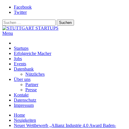
Skip
Facebook
to
Twitter
content
Suchen
nach:
Menu
STUTTGART STARTUPS
Alles rund um die Startupszene bei uns in Stuttgart und ganz Baden-
Württemberg
Startups
Erfolgreiche Macher
Jobs
Events
Datenbank
Nützliches
Über uns
Partner
Presse
Kontakt
Datenschutz
Impressum
Home
Neuigkeiten
Neuer Wettbewerb „Allianz Industrie 4.0 Award Baden-