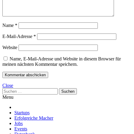
Name
*
E-Mail-Adresse
*
Website
Name, E-Mail-Adresse und Website in diesem Browser für
meinen nächsten Kommentar speichern.
Close
Suchen
nach:
Menu
Startups
Erfolgreiche Macher
Jobs
Events