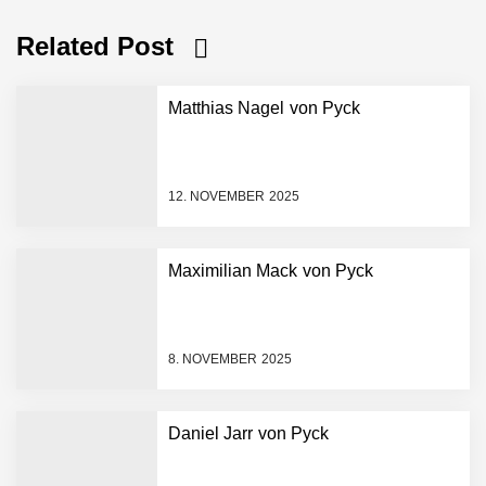
Related Post
Matthias Nagel von Pyck
12. NOVEMBER 2025
Maximilian Mack von Pyck
NEURA Robotics gibt
Rekordfinanzierung von
bis zu 1,4 Milliarden US-
8. NOVEMBER 2025
Dollar bekannt, um den
Aufbau der weltweit
führenden Physical-AI-
Plattform zu beschleunigen
Daniel Jarr von Pyck
NEURA Robotics und
Amazon Web Services