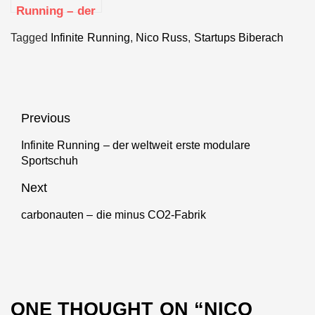
Running – der
weltweit erste
Tagged
Infinite Running
,
Nico Russ
,
Startups Biberach
modulare
Sportschuh
Beitragsnavigation
Previous
Infinite Running – der weltweit erste modulare
Previous
Sportschuh
post:
Next
carbonauten – die minus CO2-Fabrik
Next
post:
ONE THOUGHT ON “
NICO