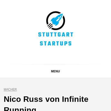
Skip
to
content
STUTTGART
Alles rund um die Startupszene bei uns in Stuttgart und
ganz Baden-Württemberg
STARTUPS
MENU
MACHER
Nico Russ von Infinite
Running