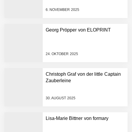
starten strategische
Partnerschaft, um Physical
6. NOVEMBER 2025
AI breit auszurollen
NEURA Robotics feiert
Bundesliga-Premiere:
Humanoider Roboter bringt
Georg Pröpper von ELOPRINT
Hightech ins Stadion
Simulationsdienstleistung in
Minuten statt Wochen:
FiniteNow ermöglicht
24. OKTOBER 2025
sofortige
Angebotskalkulation für
schnellere
Christoph Graf von der little Captain
Entwicklungsprozesse
Pyck im Employer Portrait
Zauberleine
30. AUGUST 2025
Matthias Nagel von Pyck
Lisa-Marie Bittner von formary
Maximilian Mack von Pyck