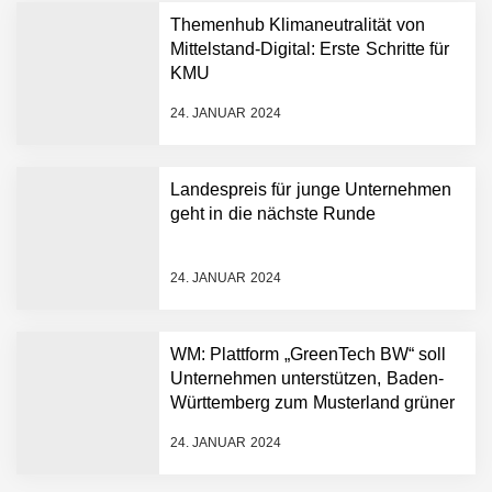
Humanoider Roboter bringt
Themenhub Klimaneutralität von
Hightech ins Stadion
Mittelstand-Digital: Erste Schritte für
Simulationsdienstleistung in
KMU
Minuten statt Wochen:
FiniteNow ermöglicht
24. JANUAR 2024
sofortige
Angebotskalkulation für
schnellere
Landespreis für junge Unternehmen
Entwicklungsprozesse
Pyck im Employer Portrait
geht in die nächste Runde
24. JANUAR 2024
Matthias Nagel von Pyck
WM: Plattform „GreenTech BW“ soll
Unternehmen unterstützen, Baden-
Maximilian Mack von Pyck
Württemberg zum Musterland grüner
Technologien zu machen
24. JANUAR 2024
Daniel Jarr von Pyck