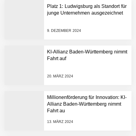
Platz 1: Ludwigsburg als Standort für
junge Unternehmen ausgezeichnet
9. DEZEMBER 2024
KI-Allianz Baden-Württemberg nimmt
Fahrt auf
NEURA Robotics gibt
Rekordfinanzierung von
bis zu 1,4 Milliarden US-
20. MÄRZ 2024
Dollar bekannt, um den
Aufbau der weltweit
führenden Physical-AI-
Plattform zu beschleunigen
Millionenförderung für Innovation: KI-
NEURA Robotics und
Allianz Baden-Württemberg nimmt
Amazon Web Services
Fahrt au
starten strategische
Partnerschaft, um Physical
13. MÄRZ 2024
AI breit auszurollen
NEURA Robotics feiert
Bundesliga-Premiere: