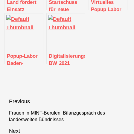
Land fördert
Startschuss
Virtuelles
Einsatz
für neue
Popup Labor
Künstlicher
Unternehmensplattform
BW
Intelligenz im
für
unterstützt
Gesundheitswesen
Deutschland
kleine und
mittlere
Unternehmen
auf dem Weg
Popup-Labor
Digitalisierungstour
in die digitale
Baden-
BW 2021
Zukunft
Württemberg
macht mit
zu Gast in
mobilem
Crailsheim
Labor
Digitalisierung
erlebbar
Beitragsnavigation
Previous
Frauen in MINT-Berufen: Bilanzgespräch des
Previous
landesweiten Bündnisses
post:
Next