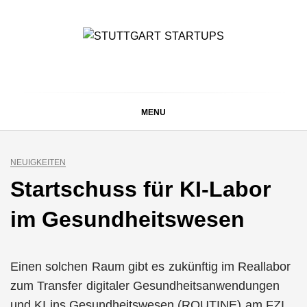
Skip
to
content
STUTTGART
Alles rund um die Startupszene bei uns in Stuttgart und
ganz Baden-Württemberg
STARTUPS
MENU
NEUIGKEITEN
Startschuss für KI-Labor
im Gesundheitswesen
Einen solchen Raum gibt es zukünftig im Reallabor
zum Transfer digitaler Gesundheitsanwendungen
und KI ins Gesundheitswesen (ROUTINE) am FZI