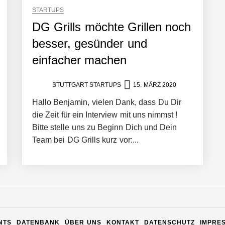
STARTUPS
DG Grills möchte Grillen noch
besser, gesünder und
einfacher machen
STUTTGART STARTUPS
15. MÄRZ 2020
Hallo Benjamin, vielen Dank, dass Du Dir
die Zeit für ein Interview mit uns nimmst !
Bitte stelle uns zu Beginn Dich und Dein
Team bei DG Grills kurz vor:...
n Warehouse Software – flexibel, offen, unabhängig
NTS
DATENBANK
ÜBER UNS
KONTAKT
DATENSCHUTZ
IMPRE