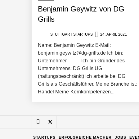
Benjamin Geywitz von DG
Pyck im Employer Portrait
Grills
STUTTGART STARTUPS
24. APRIL 2021
Matthias Nagel von Pyck
Name: Benjamin Geywitz E-Mail:
benjamin.geywitz@dg-grills.de Ich bin:
Unternehmer Ich bin Gründer des
Maximilian Mack von Pyck
Unternehmens: DG Grills UG
(haftungsbeschränkt) Ich arbeite bei DG
Grills als Geschäftsführer. Meine Branche ist:
Daniel Jarr von Pyck
Handel Meine Kernkompetenzen...
Mit Pyck zur nächsten Generation vo
STARTUPS
ERFOLGREICHE MACHER
JOBS
EVE
ELOPRINT im Employer Portrait