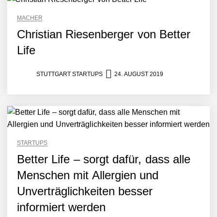
Partnerschaft, um Physical
AI breit auszurollen
MACHER
NEURA Robotics feiert
Bundesliga-Premiere:
Christian Riesenberger von Better
Humanoider Roboter bringt
Life
Hightech ins Stadion
Simulationsdienstleistung in
Minuten statt Wochen:
STUTTGART STARTUPS
24. AUGUST 2019
FiniteNow ermöglicht
sofortige
Angebotskalkulation für
schnellere
Entwicklungsprozesse
Pyck im Employer Portrait
STARTUPS
Better Life – sorgt dafür, dass alle
Matthias Nagel von Pyck
Menschen mit Allergien und
Unverträglichkeiten besser
Maximilian Mack von Pyck
informiert werden