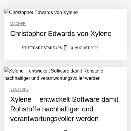
AI breit auszurollen
NEURA Robotics feiert
Bundesliga-Premiere:
Humanoider Roboter bringt
Hightech ins Stadion
MACHER
Simulationsdienstleistung in
Christopher Edwards von Xylene
Minuten statt Wochen:
FiniteNow ermöglicht
sofortige
STUTTGART STARTUPS
14. AUGUST 2020
Angebotskalkulation für
schnellere
Entwicklungsprozesse
Pyck im Employer Portrait
STARTUPS
Matthias Nagel von Pyck
Xylene – entwickelt Software damit
Rohstoffe nachhaltiger und
Maximilian Mack von Pyck
verantwortungsvoller werden