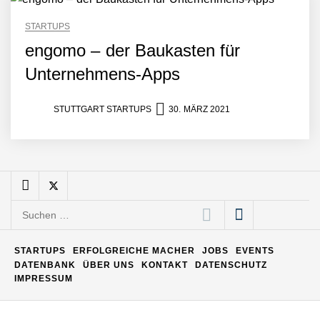
Matthias Nagel von Pyck
STARTUPS
engomo – der Baukasten für
Maximilian Mack von Pyck
Unternehmens-Apps
STUTTGART STARTUPS
30. MÄRZ 2021
Daniel Jarr von Pyck
Mit Pyck zur nächsten
Generation von Warehouse
Software – flexibel, offen,
Suchen
unabhängig
nach:
ELOPRINT im Employer
Portrait
STARTUPS
ERFOLGREICHE MACHER
JOBS
EVENTS
DATENBANK
ÜBER UNS
KONTAKT
DATENSCHUTZ
IMPRESSUM
Georg Pröpper von
ELOPRINT