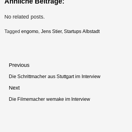
Ähnliche Beiträge:
No related posts.
Tagged
engomo
,
Jens Stier
,
Startups Albstadt
Beitragsnavigation
Previous
Die Schrittmacher aus Stuttgart im Interview
Previous
post:
Next
Die Filmemacher wemake im Interview
Next
post: