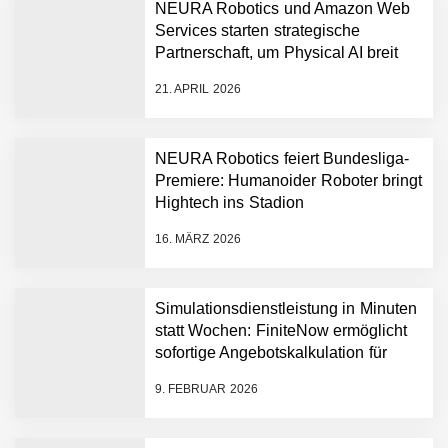
NEURA Robotics und Amazon Web
Services starten strategische
NEURA Robotics gibt
Partnerschaft, um Physical AI breit
Rekordfinanzierung von
auszurollen
bis zu 1,4 Milliarden US-
21. APRIL 2026
Dollar bekannt, um den
Aufbau der weltweit
führenden Physical-AI-
Plattform zu beschleunigen
NEURA Robotics feiert Bundesliga-
NEURA Robotics und
Premiere: Humanoider Roboter bringt
Amazon Web Services
Hightech ins Stadion
starten strategische
Partnerschaft, um Physical
16. MÄRZ 2026
AI breit auszurollen
NEURA Robotics feiert
Bundesliga-Premiere:
Humanoider Roboter bringt
Simulationsdienstleistung in Minuten
Hightech ins Stadion
statt Wochen: FiniteNow ermöglicht
Simulationsdienstleistung in
sofortige Angebotskalkulation für
Minuten statt Wochen:
schnellere Entwicklungsprozesse
FiniteNow ermöglicht
9. FEBRUAR 2026
sofortige
Angebotskalkulation für
schnellere