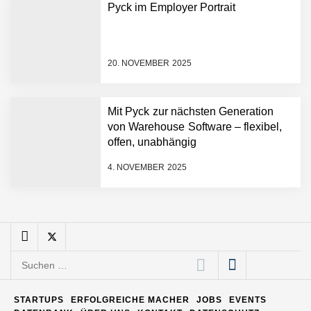
Pyck im Employer Portrait
Entwicklungsprozesse
Pyck im Employer Portrait
20. NOVEMBER 2025
Matthias Nagel von Pyck
Mit Pyck zur nächsten Generation
von Warehouse Software – flexibel,
Maximilian Mack von Pyck
offen, unabhängig
4. NOVEMBER 2025
Daniel Jarr von Pyck
Mit Pyck zur nächsten
Generation von Warehouse
Suchen
Software – flexibel, offen,
nach:
unabhängig
ELOPRINT im Employer
STARTUPS
ERFOLGREICHE MACHER
JOBS
EVENTS