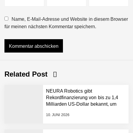
Name, E-Mail-Adresse und Website in diesem Browser
für meinen nächsten Kommentar speichern.
Related Post
NEURA Robotics gibt
Rekordfinanzierung von bis zu 1,4
Milliarden US-Dollar bekannt, um
den Aufbau der weltweit führenden
10. JUNI 2026
Physical-AI-Plattform zu
beschleunigen