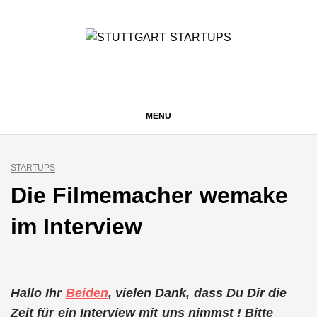
Skip
to
content
STUTTGART
Alles rund um die Startupszene bei uns in Stuttgart und
ganz Baden-Württemberg
STARTUPS
MENU
STARTUPS
Die Filmemacher wemake
im Interview
Hallo Ihr
Beiden
, vielen Dank, dass Du Dir die
Zeit für ein Interview mit uns nimmst ! Bitte