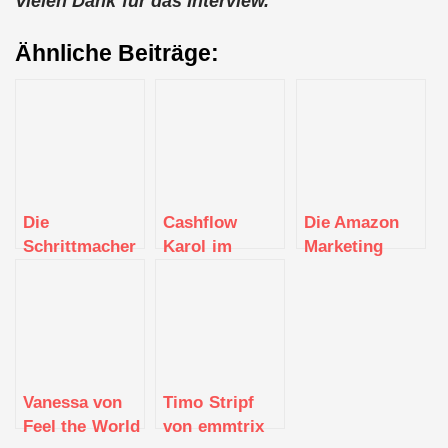
Vielen Dank für das Interview.
Ähnliche Beiträge:
Die
Cashflow
Die Amazon
Schrittmacher
Karol im
Marketing
aus Stuttgart
Interview
Agentur eFly-
im Interview
amz aus
Stuttgart im
Interview
Vanessa von
Timo Stripf
Feel the World
von emmtrix