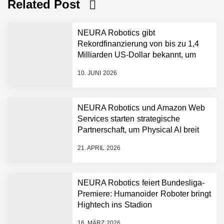
Related Post
NEURA Robotics gibt
Rekordfinanzierung von bis zu 1,4
Milliarden US-Dollar bekannt, um
den Aufbau der weltweit führenden
10. JUNI 2026
Physical-AI-Plattform zu
beschleunigen
NEURA Robotics und Amazon Web
Services starten strategische
NEURA Robotics gibt
Partnerschaft, um Physical AI breit
Rekordfinanzierung von
auszurollen
bis zu 1,4 Milliarden US-
21. APRIL 2026
Dollar bekannt, um den
Aufbau der weltweit
führenden Physical-AI-
Plattform zu beschleunigen
NEURA Robotics feiert Bundesliga-
NEURA Robotics und
Premiere: Humanoider Roboter bringt
Amazon Web Services
Hightech ins Stadion
starten strategische
Partnerschaft, um Physical
16. MÄRZ 2026