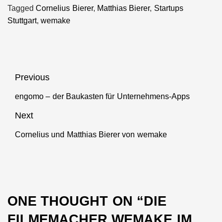
Travel im
Technologies
Tagged
Cornelius Bierer
,
Matthias Bierer
,
Startups
Interview
im Interview
Stuttgart
,
wemake
Beitragsnavigation
Previous
engomo – der Baukasten für Unternehmens-Apps
Previous
post:
Next
Cornelius und Matthias Bierer von wemake
Next
post:
ONE THOUGHT ON “
DIE
FILMEMACHER WEMAKE IM