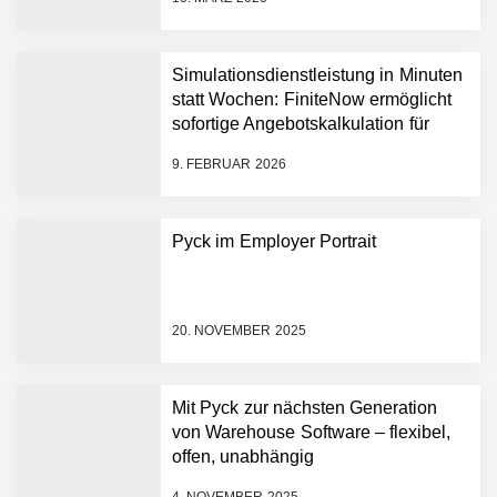
AI breit auszurollen
NEURA Robotics feiert
Bundesliga-Premiere:
Humanoider Roboter bringt
Simulationsdienstleistung in Minuten
Hightech ins Stadion
statt Wochen: FiniteNow ermöglicht
Simulationsdienstleistung in
sofortige Angebotskalkulation für
Minuten statt Wochen:
schnellere Entwicklungsprozesse
FiniteNow ermöglicht
9. FEBRUAR 2026
sofortige
Angebotskalkulation für
schnellere
Pyck im Employer Portrait
Entwicklungsprozesse
Pyck im Employer Portrait
20. NOVEMBER 2025
Matthias Nagel von Pyck
Mit Pyck zur nächsten Generation
von Warehouse Software – flexibel,
Maximilian Mack von Pyck
offen, unabhängig