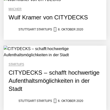
Humanoider Roboter bringt
Hightech ins Stadion
MACHER
Simulationsdienstleistung in
Wulf Kramer von CITYDECKS
Minuten statt Wochen:
FiniteNow ermöglicht
sofortige
STUTTGART STARTUPS
8. OKTOBER 2020
Angebotskalkulation für
schnellere
Entwicklungsprozesse
Pyck im Employer Portrait
STARTUPS
Matthias Nagel von Pyck
CITYDECKS – schafft hochwertige
Aufenthaltsmöglichkeiten in der
Maximilian Mack von Pyck
Stadt
STUTTGART STARTUPS
6. OKTOBER 2020
Daniel Jarr von Pyck