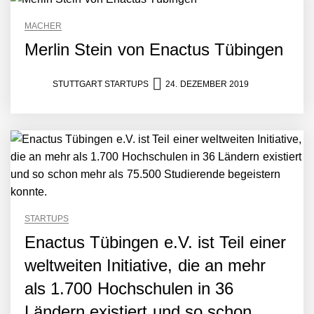
Plattform zu beschleunigen
NEURA Robotics und
MACHER
Amazon Web Services
Merlin Stein von Enactus Tübingen
starten strategische
Partnerschaft, um Physical
AI breit auszurollen
STUTTGART STARTUPS
24. DEZEMBER 2019
NEURA Robotics feiert
Bundesliga-Premiere:
Humanoider Roboter bringt
Hightech ins Stadion
Simulationsdienstleistung in
Minuten statt Wochen:
FiniteNow ermöglicht
sofortige
Angebotskalkulation für
schnellere
STARTUPS
Entwicklungsprozesse
Pyck im Employer Portrait
Enactus Tübingen e.V. ist Teil einer
weltweiten Initiative, die an mehr
als 1.700 Hochschulen in 36
Matthias Nagel von Pyck
Ländern existiert und so schon