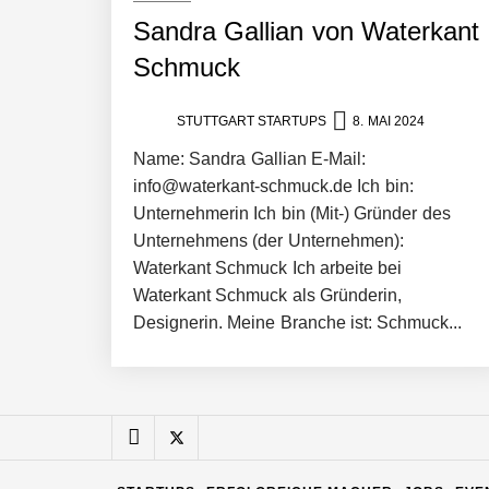
Sandra Gallian von Waterkant
Pyck im Employer Portrait
Schmuck
STUTTGART STARTUPS
8. MAI 2024
Matthias Nagel von Pyck
Name: Sandra Gallian E-Mail:
info@waterkant-schmuck.de Ich bin:
Unternehmerin Ich bin (Mit-) Gründer des
Maximilian Mack von Pyck
Unternehmens (der Unternehmen):
Waterkant Schmuck Ich arbeite bei
Waterkant Schmuck als Gründerin,
Daniel Jarr von Pyck
Designerin. Meine Branche ist: Schmuck...
Mit Pyck zur nächsten Generation vo
ELOPRINT im Employer Portrait