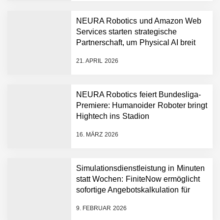
beschleunigen
NEURA Robotics und Amazon Web
Services starten strategische
NEURA Robotics gibt
Partnerschaft, um Physical AI breit
Rekordfinanzierung von
auszurollen
bis zu 1,4 Milliarden US-
21. APRIL 2026
Dollar bekannt, um den
Aufbau der weltweit
führenden Physical-AI-
Plattform zu beschleunigen
NEURA Robotics feiert Bundesliga-
NEURA Robotics und
Premiere: Humanoider Roboter bringt
Amazon Web Services
Hightech ins Stadion
starten strategische
Partnerschaft, um Physical
16. MÄRZ 2026
AI breit auszurollen
NEURA Robotics feiert
Bundesliga-Premiere:
Humanoider Roboter bringt
Simulationsdienstleistung in Minuten
Hightech ins Stadion
statt Wochen: FiniteNow ermöglicht
Simulationsdienstleistung in
sofortige Angebotskalkulation für
Minuten statt Wochen:
schnellere Entwicklungsprozesse
FiniteNow ermöglicht
9. FEBRUAR 2026
sofortige