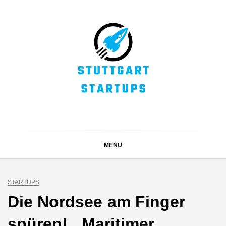
Skip
to
content
STUTTGART
Alles rund um die Startupszene bei uns in Stuttgart und
ganz Baden-Württemberg
STARTUPS
MENU
STARTUPS
Die Nordsee am Finger
spüren! Maritimer