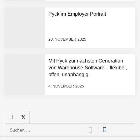
Angebotskalkulation für
schnellere
Pyck im Employer Portrait
Entwicklungsprozesse
Pyck im Employer Portrait
20. NOVEMBER 2025
Matthias Nagel von Pyck
Mit Pyck zur nächsten Generation
von Warehouse Software – flexibel,
Maximilian Mack von Pyck
offen, unabhängig
4. NOVEMBER 2025
Daniel Jarr von Pyck
Mit Pyck zur nächsten
Generation von Warehouse
Suchen
Software – flexibel, offen,
nach:
unabhängig