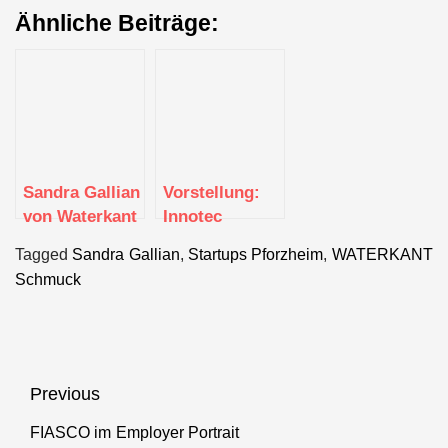
Ähnliche Beiträge:
Sandra Gallian
Vorstellung:
von Waterkant
Innotec
Schmuck
Pforzheim –
Tagged
Sandra Gallian
,
Startups Pforzheim
,
WATERKANT
Zentrum für
Schmuck
Software,
Technik und
Design
Beitragsnavigation
Previous
FIASCO im Employer Portrait
Previous