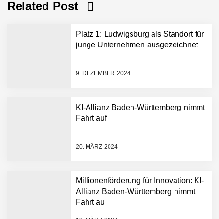
Related Post
Platz 1: Ludwigsburg als Standort für
junge Unternehmen ausgezeichnet
9. DEZEMBER 2024
KI-Allianz Baden-Württemberg nimmt
Fahrt auf
NEURA Robotics gibt
Rekordfinanzierung von
bis zu 1,4 Milliarden US-
20. MÄRZ 2024
Dollar bekannt, um den
Aufbau der weltweit
führenden Physical-AI-
Plattform zu beschleunigen
Millionenförderung für Innovation: KI-
NEURA Robotics und
Allianz Baden-Württemberg nimmt
Amazon Web Services
Fahrt au
starten strategische
Partnerschaft, um Physical