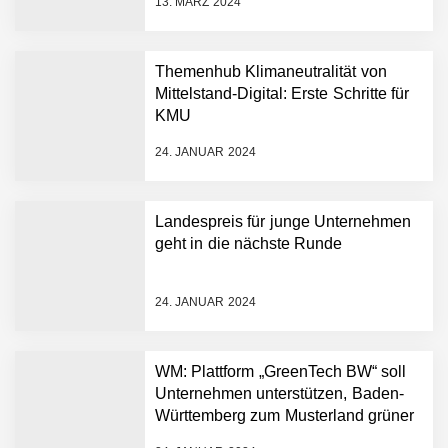
13. MÄRZ 2024
AI breit auszurollen
NEURA Robotics feiert
Bundesliga-Premiere:
Humanoider Roboter bringt
Themenhub Klimaneutralität von
Hightech ins Stadion
Mittelstand-Digital: Erste Schritte für
Simulationsdienstleistung in
KMU
Minuten statt Wochen:
FiniteNow ermöglicht
24. JANUAR 2024
sofortige
Angebotskalkulation für
schnellere
Landespreis für junge Unternehmen
Entwicklungsprozesse
Pyck im Employer Portrait
geht in die nächste Runde
24. JANUAR 2024
Matthias Nagel von Pyck
WM: Plattform „GreenTech BW“ soll
Unternehmen unterstützen, Baden-
Maximilian Mack von Pyck
Württemberg zum Musterland grüner
Technologien zu machen