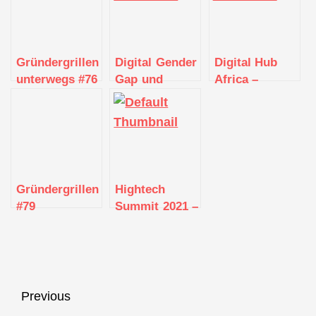
Gründergrillen
Digital Gender
Digital Hub
unterwegs #76
Gap und
Africa –
Frauen als
Auftaktveranstalt
Gründungsvorbilder
in der IT
Gründergrillen
Hightech
#79
Summit 2021 –
Engineering
the digital &
green future in
mobility,
manufacturing,
Beitragsnavigation
Previous
medicine &