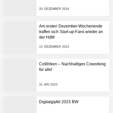
starten strategische
Partnerschaft, um Physical
20. DEZEMBER 2024
AI breit auszurollen
NEURA Robotics feiert
Bundesliga-Premiere:
Humanoider Roboter bringt
Am ersten Dezember-Wochenende
Hightech ins Stadion
traffen sich Start-up-Fans wieder an
Simulationsdienstleistung in
der HdM
Minuten statt Wochen:
FiniteNow ermöglicht
15. DEZEMBER 2023
sofortige
Angebotskalkulation für
schnellere
CoWirken – Nachhaltiges Coworking
Entwicklungsprozesse
Pyck im Employer Portrait
für alle!
31. MAI 2023
Matthias Nagel von Pyck
Digitalgipfel 2023 BW
Maximilian Mack von Pyck