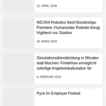
auszurollen
bis zu 1,4 Milliarden US-
21. APRIL 2026
Dollar bekannt, um den
Aufbau der weltweit
führenden Physical-AI-
Plattform zu beschleunigen
NEURA Robotics feiert Bundesliga-
NEURA Robotics und
Premiere: Humanoider Roboter bringt
Amazon Web Services
Hightech ins Stadion
starten strategische
Partnerschaft, um Physical
16. MÄRZ 2026
AI breit auszurollen
NEURA Robotics feiert
Bundesliga-Premiere:
Humanoider Roboter bringt
Simulationsdienstleistung in Minuten
Hightech ins Stadion
statt Wochen: FiniteNow ermöglicht
Simulationsdienstleistung in
sofortige Angebotskalkulation für
Minuten statt Wochen:
schnellere Entwicklungsprozesse
FiniteNow ermöglicht
9. FEBRUAR 2026
sofortige
Angebotskalkulation für
schnellere
Pyck im Employer Portrait
Entwicklungsprozesse
Pyck im Employer Portrait