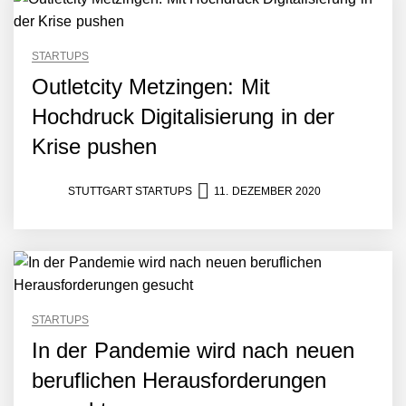
starten strategische
Partnerschaft, um Physical
AI breit auszurollen
STARTUPS
NEURA Robotics feiert
Bundesliga-Premiere:
Outletcity Metzingen: Mit
Humanoider Roboter bringt
Hochdruck Digitalisierung in der
Hightech ins Stadion
Simulationsdienstleistung in
Krise pushen
Minuten statt Wochen:
FiniteNow ermöglicht
sofortige
STUTTGART STARTUPS
11. DEZEMBER 2020
Angebotskalkulation für
schnellere
Entwicklungsprozesse
Pyck im Employer Portrait
STARTUPS
Matthias Nagel von Pyck
In der Pandemie wird nach neuen
beruflichen Herausforderungen
Maximilian Mack von Pyck