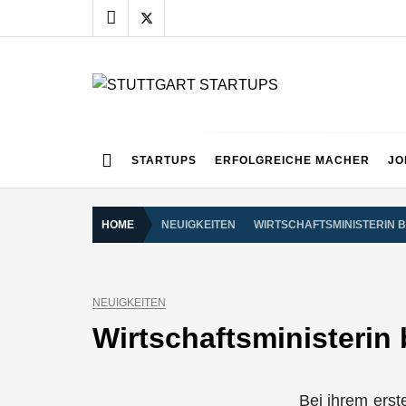
Skip
to
content
STUTTGART START
Alles rund um die Startupszene bei uns in Stuttgart
STARTUPS
ERFOLGREICHE MACHER
JO
HOME
NEUIGKEITEN
WIRTSCHAFTSMINISTERIN B
NEUIGKEITEN
Wirtschaftsministerin 
Bei ihrem erst