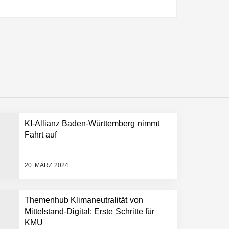
ltweit führenden Physical-AI-Plattform zu
ollen
KI-Allianz Baden-Württemberg nimmt
 schnellere Entwicklungsprozesse
Fahrt auf
20. MÄRZ 2024
Themenhub Klimaneutralität von
Mittelstand-Digital: Erste Schritte für
KMU