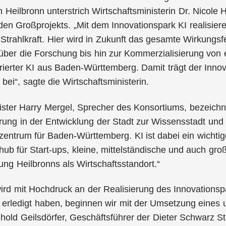
 Heilbronn unterstrich Wirtschaftsministerin Dr. Nicole
en Großprojekts. „Mit dem Innovationspark KI realisieren
r Strahlkraft. Hier wird in Zukunft das gesamte Wirkungsf
 über die Forschung bis hin zur Kommerzialisierung von 
erter KI aus Baden-Württemberg. Damit trägt der Innov
bei“, sagte die Wirtschaftsministerin.
ster Harry Mergel, Sprecher des Konsortiums, bezeichne
ung in der Entwicklung der Stadt zur Wissensstadt und 
zentrum für Baden-Württemberg. KI ist dabei ein wichtig
ub für Start-ups, kleine, mittelständische und auch gro
ung Heilbronns als Wirtschaftsstandort.“
rd mit Hochdruck an der Realisierung des Innovationspa
rledigt haben, beginnen wir mit der Umsetzung eines u
hold Geilsdörfer, Geschäftsführer der Dieter Schwarz Sti