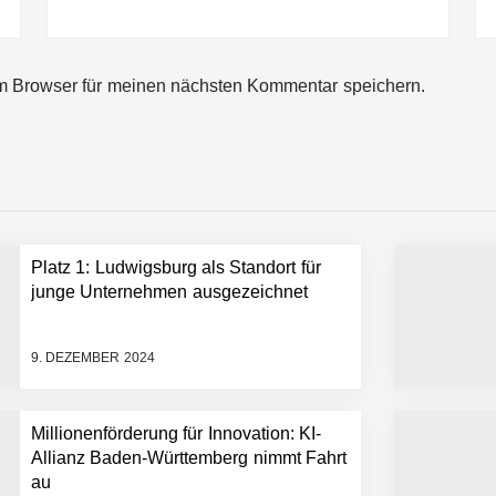
ng von bis zu 1,4 Milliarden US-Dollar bekannt, um den Aufbau der we
m Browser für meinen nächsten Kommentar speichern.
ces starten strategische Partnerschaft, um Physical AI breit auszur
emiere: Humanoider Roboter bringt Hightech ins Stadion
Platz 1: Ludwigsburg als Standort für
 statt Wochen: FiniteNow ermöglicht sofortige Angebotskalkulation für
junge Unternehmen ausgezeichnet
9. DEZEMBER 2024
Millionenförderung für Innovation: KI-
Allianz Baden-Württemberg nimmt Fahrt
au