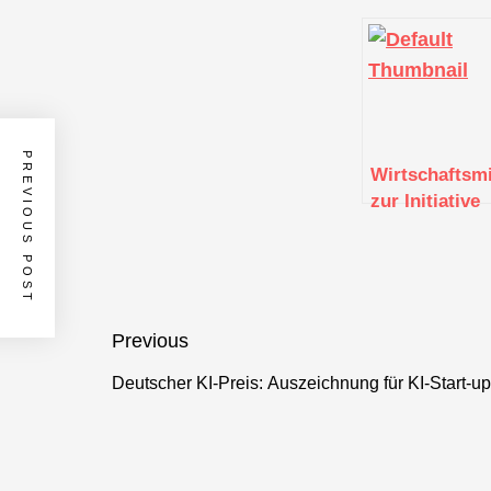
PREVIOUS POST
Wirtschaftsmi
zur Initiative
von BMWi un
DLR zum
Aufbau von
deutschen
Quantencomp
Beitragsnavigation
Previous
Deutscher KI-Preis: Auszeichnung für KI-Start-
Previous
post: