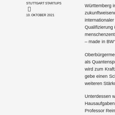
STUTTGART STARTUPS
Württemberg in
zukunftweisend
10. OKTOBER 2021
internationale
Qualifizierung
menschenzentri
– made in BW‘ 
Oberbürgermei
als Quantenspr
wird zum Kraft
gebe einen Sch
weiteren Stärk
Unterdessen wi
Hausaufgaben e
Professor Rein