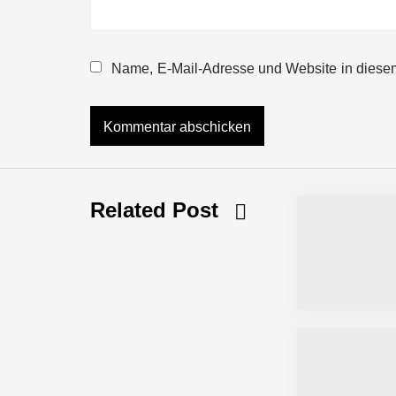
NEURA Robotics gibt Rekordfinanzieru
beschleunigen
Name, E-Mail-Adresse und Website in diese
NEURA Robotics und Amazon Web Servi
NEURA Robotics feiert Bundesliga-Pr
Related Post
Simulationsdienstleistung in Minuten
Pyck im Employer Portrait
Matthias Nagel von Pyck