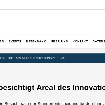
UPS
 und ganz Baden-Württemberg
BS
EVENTS
DATENBANK
ÜBER UNS
KONTAKT
DATEN
ESICHTIGT AREAL DES INNOVATIONSPARKS KI
besichtigt Areal des Innovat
en Besuch nach der Standortentscheidung für den Innova