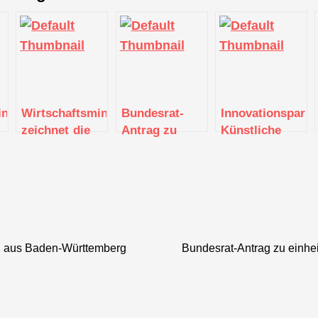
nisterin
Wirtschaftsministerin
Bundesrat-
Innovationspark
zeichnet die
Antrag zu
Künstliche
d
„KI-
einheitlichen
Intelligenz
Champions
und
wird in
Baden-
nachvollziehbaren
Heilbronn
Württemberg
KI-
realisiert
utern
2021“ aus
Regulierungen
erfolgreich
up aus Baden-Württemberg
Bundesrat-Antrag zu einhe