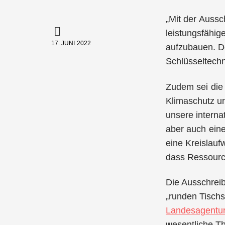
„Mit der Aussc
leistungsfähig
17. JUNI 2022
aufzubauen. De
Schlüsseltechno
Zudem sei die 
Klimaschutz un
unsere interna
aber auch eine
eine Kreislauf
dass Ressource
Die Ausschreib
„runden Tisch
Landesagentu
wesentliche T