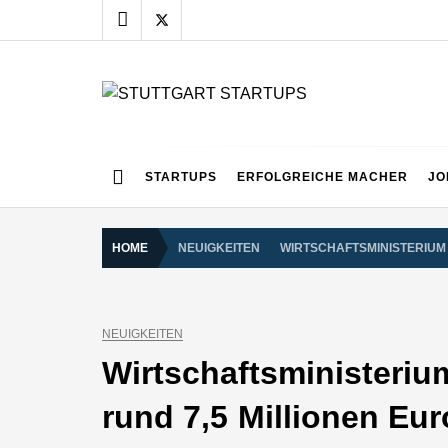
Skip
to
content
STUTTGART START
Alles rund um die Startupszene bei uns in Stuttgart
STARTUPS
ERFOLGREICHE MACHER
JO
HOME
NEUIGKEITEN
WIRTSCHAFTSMINISTERIUM
NEUIGKEITEN
Wirtschaftsministeriu
rund 7,5 Millionen Eur