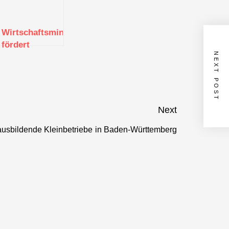
terium
Wirtschaftsministerium
fördert
NEXT POST
kt
Intensivberatungen
für den
Einzelhandel
mit 2 Millionen
Euro
Next
 ausbildende Kleinbetriebe in Baden-Württemberg
Next
post: