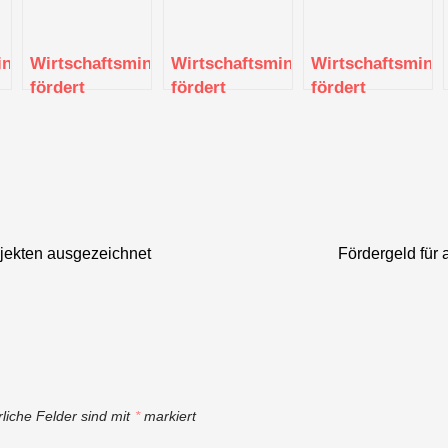
inisterium
Wirtschaftsministerium
Wirtschaftsministerium
Wirtschaftsminis
fördert
fördert
fördert
kt
Intensivberatungen
regionale
Forschungsproje
n
für den Handel
Innenstadtberater
„Intelligente
mit rund 1,2
mit rund 1,6
Tumordiagnostik
Millionen Euro
Millionen Euro
2“ mit 2
o
Millionen Euro
ojekten ausgezeichnet
Fördergeld für
rliche Felder sind mit
*
markiert