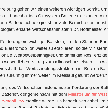
hreibung gehen wir einen weiteren wichtigen Schritt, u
es und nachhaltiges Ökosystem Batterie mit starken Akt
nn Batterietechnologie ist für viele Bereiche der indust
logie“, erklärte Wirtschaftsministerin Dr. Hoffmeister-Kr
Förderung ein wichtiger Baustein, um den Standort Bad
d Elektromobilität weiter zu etablieren, so die Minister
tionale Wettbewerbsfähigkeit und damit die Resilienz 
n wesentlichen Beitrag zum Klimaschutz leisten. Ein wich
wirtschaft dar: Wertschöpfungsstrukturen im Bereich Batt
n zukünftig immer weiter im Kreislauf geführt werden.“
ung des Wirtschaftsministeriums zur Förderung der Batt
s Batterie“, der gemeinsam mit dem
Ministerium für Wis
r e-mobil BW
etabliert wurde. Es handelt sich dabei um e
hemen im Bereich Batterie zu diskutieren und neue mög