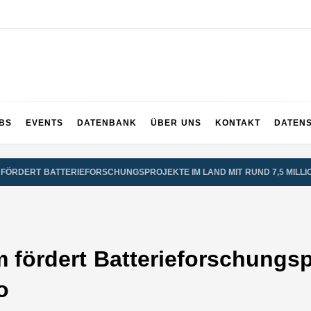
UPS
 und ganz Baden-Württemberg
BS
EVENTS
DATENBANK
ÜBER UNS
KONTAKT
DATEN
 FÖRDERT BATTERIEFORSCHUNGSPROJEKTE IM LAND MIT RUND 7,5 MILL
m fördert Batterieforschungsp
o