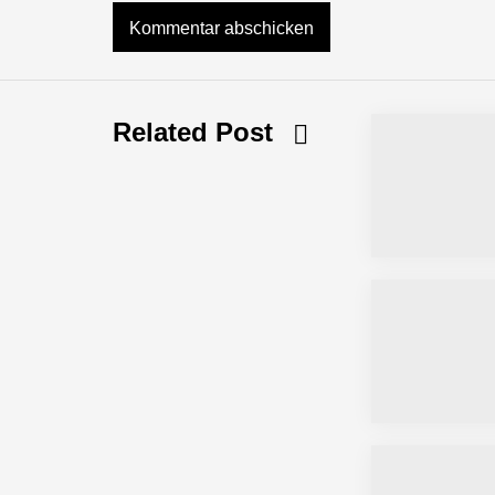
NEURA Robotics feiert Bundesliga-Pr
Related Post
Simulationsdienstleistung in Minuten
Pyck im Employer Portrait
Matthias Nagel von Pyck
Maximilian Mack von Pyck