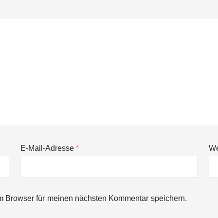
E-Mail-Adresse
*
We
ng von bis zu 1,4 Milliarden US-Dollar bekannt, um den Aufbau der we
m Browser für meinen nächsten Kommentar speichern.
ces starten strategische Partnerschaft, um Physical AI breit auszur