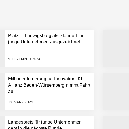
emiere: Humanoider Roboter bringt Hightech ins Stadion
Platz 1: Ludwigsburg als Standort für
 statt Wochen: FiniteNow ermöglicht sofortige Angebotskalkulation für
junge Unternehmen ausgezeichnet
9. DEZEMBER 2024
Millionenförderung für Innovation: KI-
Allianz Baden-Württemberg nimmt Fahrt
au
13. MÄRZ 2024
Landespreis für junge Unternehmen
geht in die nächste Runde