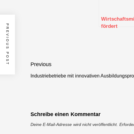
Wirtschaftsm
fördert
PREVIOUS POST
Verbundproje
zu lernfähige
KI-Chips mit
rund zwei
Millionen Eur
Beitragsnavigation
Previous
Industriebetriebe mit innovativen Ausbildungspr
Previous
post:
Schreibe einen Kommentar
Deine E-Mail-Adresse wird nicht veröffentlicht.
Erforde