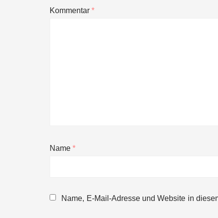
Kommentar
*
Name
*
NEURA Robotics gibt Rekordfinanzieru
beschleunigen
Name, E-Mail-Adresse und Website in diese
NEURA Robotics und Amazon Web Servi