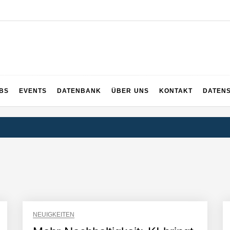
UPS
 und ganz Baden-Württemberg
BS
EVENTS
DATENBANK
ÜBER UNS
KONTAKT
DATEN
NEUIGKEITEN