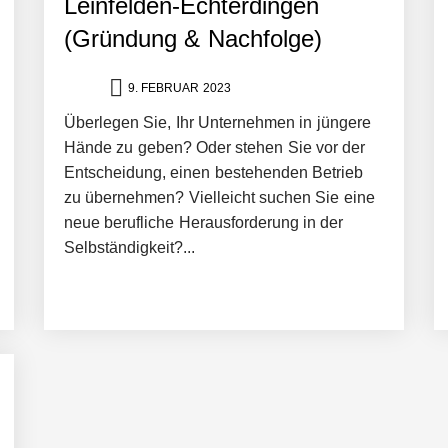
Leinfelden-Echterdingen
(Gründung & Nachfolge)
ng von bis zu 1,4 Milliarden US-Dollar bekannt, um den Aufbau der we
9. FEBRUAR 2023
Überlegen Sie, Ihr Unternehmen in jüngere
ces starten strategische Partnerschaft, um Physical AI breit auszur
Hände zu geben? Oder stehen Sie vor der
Entscheidung, einen bestehenden Betrieb
zu übernehmen? Vielleicht suchen Sie eine
emiere: Humanoider Roboter bringt Hightech ins Stadion
neue berufliche Herausforderung in der
Selbständigkeit?...
 statt Wochen: FiniteNow ermöglicht sofortige Angebotskalkulation für