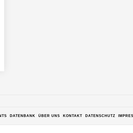
n Warehouse Software – flexibel, offen, unabhängig
NTS
DATENBANK
ÜBER UNS
KONTAKT
DATENSCHUTZ
IMPRE