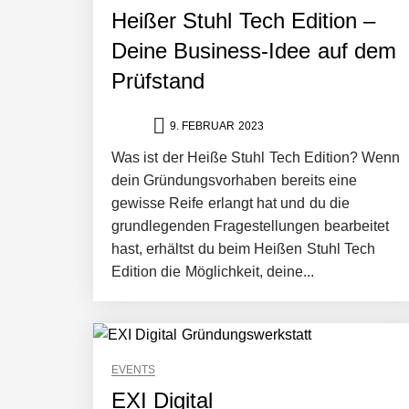
Heißer Stuhl Tech Edition –
Deine Business-Idee auf dem
NEURA Robotics gibt Rekordfinanzieru
beschleunigen
Prüfstand
NEURA Robotics und Amazon Web Servi
9. FEBRUAR 2023
Was ist der Heiße Stuhl Tech Edition? Wenn
dein Gründungsvorhaben bereits eine
NEURA Robotics feiert Bundesliga-Pr
gewisse Reife erlangt hat und du die
grundlegenden Fragestellungen bearbeitet
hast, erhältst du beim Heißen Stuhl Tech
Edition die Möglichkeit, deine...
Simulationsdienstleistung in Minuten
Pyck im Employer Portrait
EVENTS
EXI Digital