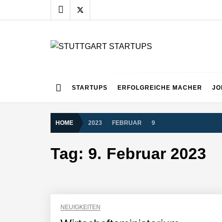
Skip
to
content
STUTTGART START
Alles rund um die Startupszene bei uns in Stuttgart
STARTUPS
ERFOLGREICHE MACHER
JO
HOME
2023
FEBRUAR
9
Tag:
9. Februar 2023
NEUIGKEITEN