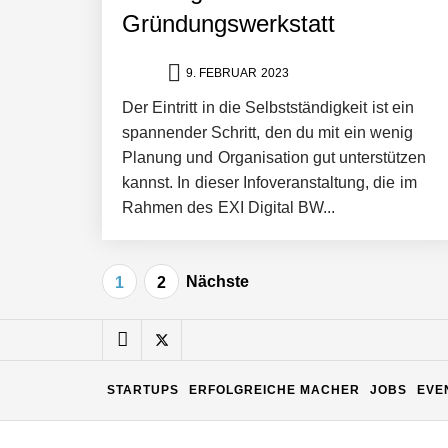
Matthias Nagel von Pyck
Gründungswerkstatt
9. FEBRUAR 2023
Maximilian Mack von Pyck
Der Eintritt in die Selbstständigkeit ist ein
spannender Schritt, den du mit ein wenig
Planung und Organisation gut unterstützen
Daniel Jarr von Pyck
kannst. In dieser Infoveranstaltung, die im
Rahmen des EXI Digital BW...
Mit Pyck zur nächsten Generation vo
Seitennummerierung
Nächste
1
2
der
ELOPRINT im Employer Portrait
Beiträge
STARTUPS
ERFOLGREICHE MACHER
JOBS
EVE
Georg Pröpper von ELOPRINT