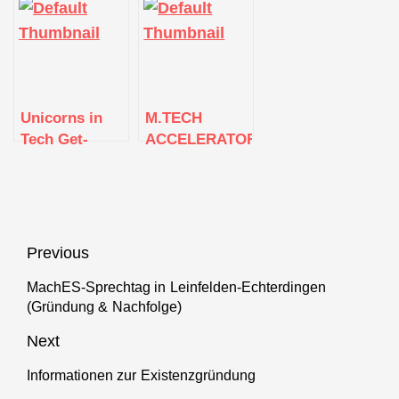
Deine
Deine
Smart City,
Business-Idee
Business-Idee
Health Tech
auf dem
auf dem
und Green
Prüfstand
Prüfstand
Tech
Unicorns in
M.TECH
Tech Get-
ACCELERATOR
Together
Venture Lunch
Beitragsnavigation
Previous
MachES-Sprechtag in Leinfelden-Echterdingen
Previous
(Gründung & Nachfolge)
post:
Next
Informationen zur Existenzgründung
Next
post: