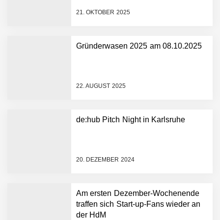
21. OKTOBER 2025
Gründerwasen 2025 am 08.10.2025
NEURA Robotics gibt
Rekordfinanzierung von
bis zu 1,4 Milliarden US-
22. AUGUST 2025
Dollar bekannt, um den
Aufbau der weltweit
führenden Physical-AI-
Plattform zu beschleunigen
de:hub Pitch Night in Karlsruhe
NEURA Robotics und
Amazon Web Services
starten strategische
Partnerschaft, um Physical
20. DEZEMBER 2024
AI breit auszurollen
NEURA Robotics feiert
Bundesliga-Premiere:
Humanoider Roboter bringt
Am ersten Dezember-Wochenende
Hightech ins Stadion
traffen sich Start-up-Fans wieder an
Simulationsdienstleistung in
der HdM