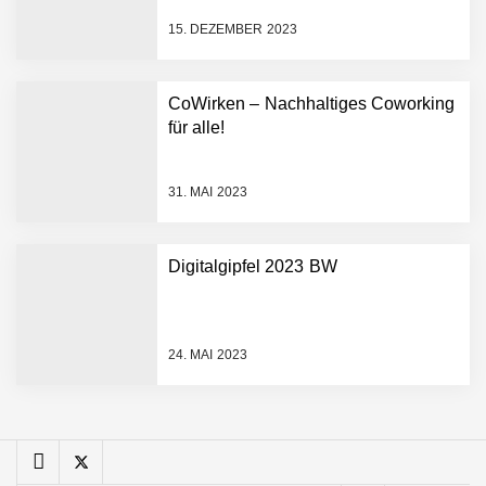
Minuten statt Wochen:
FiniteNow ermöglicht
15. DEZEMBER 2023
sofortige
Angebotskalkulation für
schnellere
CoWirken – Nachhaltiges Coworking
Entwicklungsprozesse
Pyck im Employer Portrait
für alle!
31. MAI 2023
Matthias Nagel von Pyck
Digitalgipfel 2023 BW
Maximilian Mack von Pyck
24. MAI 2023
Daniel Jarr von Pyck
Mit Pyck zur nächsten