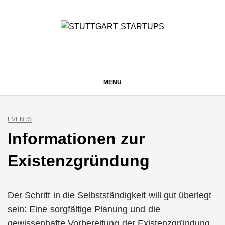
Skip
to
content
STUTTGART
Alles rund um die Startupszene bei uns in Stuttgart und
ganz Baden-Württemberg
STARTUPS
MENU
EVENTS
Informationen zur
Existenzgründung
Der Schritt in die Selbstständigkeit will gut überlegt
sein: Eine sorgfältige Planung und die
gewissenhafte Vorbereitung der Existenzgründung