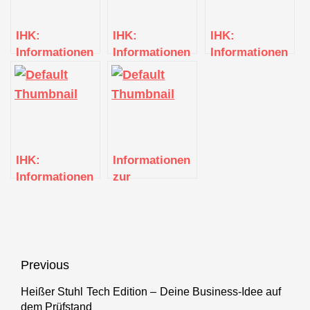
IHK:
IHK:
IHK:
Informationen
Informationen
Informationen
zur
zur
zur
Existenzgründung
Existenzgründung
Existenzgründun
(Böblingen)
(Böblingen)
IHK:
Informationen
Informationen
zur
zur
Existenzgründung
Existenzgründung
(Böblingen)
Beitragsnavigation
Previous
Heißer Stuhl Tech Edition – Deine Business-Idee auf
Previous
dem Prüfstand
post: