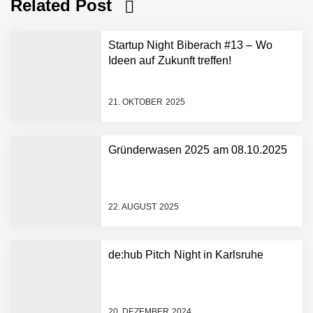
Related Post
Startup Night Biberach #13 – Wo
Ideen auf Zukunft treffen!
21. OKTOBER 2025
Gründerwasen 2025 am 08.10.2025
NEURA Robotics gibt
Rekordfinanzierung von
bis zu 1,4 Milliarden US-
22. AUGUST 2025
Dollar bekannt, um den
Aufbau der weltweit
führenden Physical-AI-
Plattform zu beschleunigen
de:hub Pitch Night in Karlsruhe
NEURA Robotics und
Amazon Web Services
starten strategische
Partnerschaft, um Physical
20. DEZEMBER 2024