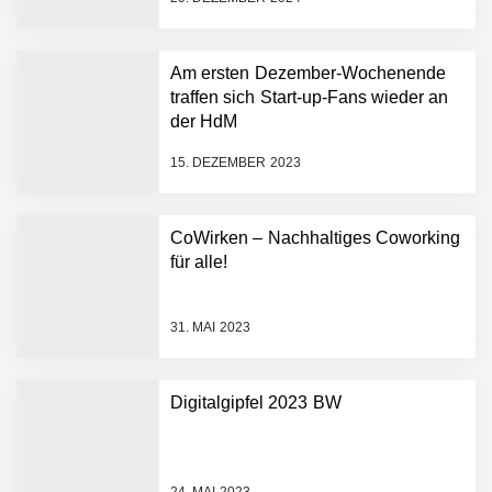
AI breit auszurollen
NEURA Robotics feiert
Bundesliga-Premiere:
Humanoider Roboter bringt
Am ersten Dezember-Wochenende
Hightech ins Stadion
traffen sich Start-up-Fans wieder an
Simulationsdienstleistung in
der HdM
Minuten statt Wochen:
FiniteNow ermöglicht
15. DEZEMBER 2023
sofortige
Angebotskalkulation für
schnellere
CoWirken – Nachhaltiges Coworking
Entwicklungsprozesse
Pyck im Employer Portrait
für alle!
31. MAI 2023
Matthias Nagel von Pyck
Digitalgipfel 2023 BW
Maximilian Mack von Pyck
24. MAI 2023