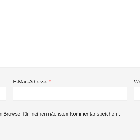
E-Mail-Adresse
*
We
ng von bis zu 1,4 Milliarden US-Dollar bekannt, um den Aufbau der we
m Browser für meinen nächsten Kommentar speichern.
ces starten strategische Partnerschaft, um Physical AI breit auszur