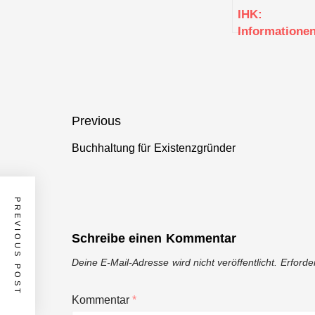
IHK:
Informatione
zur
Existenzgrün
Beitragsnavigation
Previous
Buchhaltung für Existenzgründer
Previous
post:
PREVIOUS POST
Schreibe einen Kommentar
Deine E-Mail-Adresse wird nicht veröffentlicht.
Erforde
Kommentar
*