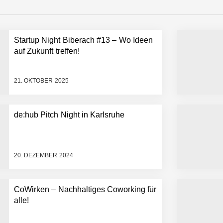
emiere: Humanoider Roboter bringt Hightech ins Stadion
Startup Night Biberach #13 – Wo Ideen
 statt Wochen: FiniteNow ermöglicht sofortige Angebotskalkulation für
auf Zukunft treffen!
21. OKTOBER 2025
de:hub Pitch Night in Karlsruhe
20. DEZEMBER 2024
CoWirken – Nachhaltiges Coworking für
alle!