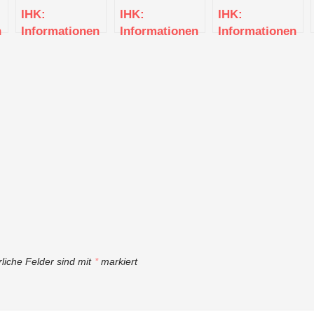
IHK:
IHK:
IHK:
n
Informationen
Informationen
Informationen
zur
zur
zur
dung
Existenzgründung
Existenzgründung
Existenzgründun
(Böblingen)
(Böblingen)
(Böblingen)
rliche Felder sind mit
*
markiert