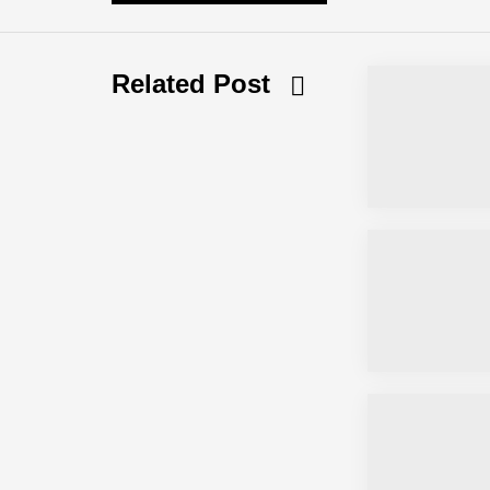
NEURA Robotics feiert Bundesliga-Pr
Related Post
Simulationsdienstleistung in Minuten
Pyck im Employer Portrait
Matthias Nagel von Pyck
Maximilian Mack von Pyck
Daniel Jarr von Pyck