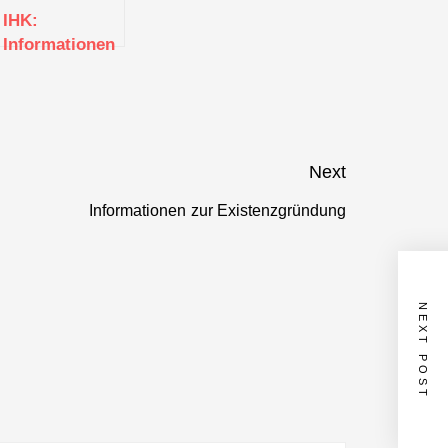
IHK:
Informationen
zur
g
Existenzgründung
(Böblingen)
Next
Informationen zur Existenzgründung
Next
post:
NEXT POST