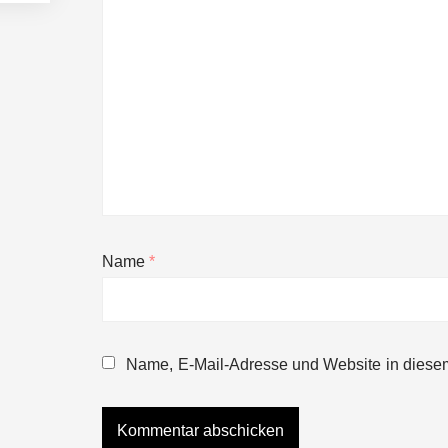
Name
*
NEURA Robotics gibt Rekordfinanzieru
beschleunigen
Name, E-Mail-Adresse und Website in diese
NEURA Robotics und Amazon Web Servi