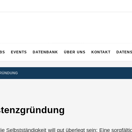
UPS
 und ganz Baden-Württemberg
BS
EVENTS
DATENBANK
ÜBER UNS
KONTAKT
DATEN
GRÜNDUNG
istenzgründung
die Selbstständigkeit will gut überlegt sein: Eine sorgfä