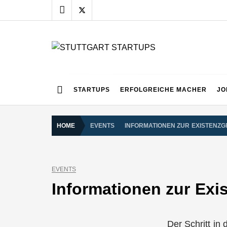
Skip
to
content
STUTTGART START
Alles rund um die Startupszene bei uns in Stuttgart
STARTUPS
ERFOLGREICHE MACHER
JO
HOME
EVENTS
INFORMATIONEN ZUR EXISTENZ
EVENTS
Informationen zur Ex
Der Schritt in 