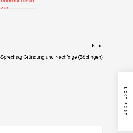
Informationen
zur
g
Existenzgründung
(Stuttgart)
Next
prechtag Gründung und Nachfolge (Böblingen)
Next
post:
NEXT POST