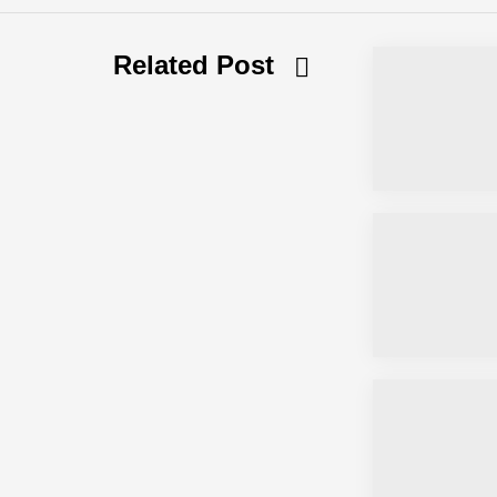
Related Post
Simulationsdienstleistung in Minuten
Pyck im Employer Portrait
Matthias Nagel von Pyck
Maximilian Mack von Pyck
Daniel Jarr von Pyck