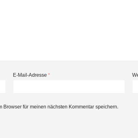
E-Mail-Adresse
*
We
ng von bis zu 1,4 Milliarden US-Dollar bekannt, um den Aufbau der we
m Browser für meinen nächsten Kommentar speichern.
ces starten strategische Partnerschaft, um Physical AI breit auszur
emiere: Humanoider Roboter bringt Hightech ins Stadion