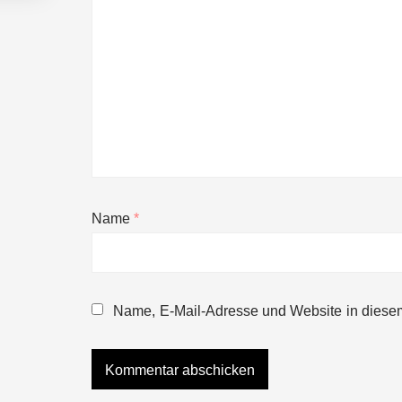
Name
*
NEURA Robotics gibt Rekordfinanzieru
beschleunigen
Name, E-Mail-Adresse und Website in diese
NEURA Robotics und Amazon Web Servi
NEURA Robotics feiert Bundesliga-Pr