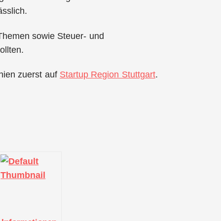
sslich.
n Themen sowie Steuer- und
llten.
hien zuerst auf
Startup Region Stuttgart
.