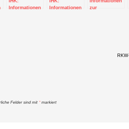
IHK:
IHK:
Informationen
n
Informationen
Informationen
zur
zur
zur
Existenzgründun
dung
Existenzgründung
Existenzgründung
(Stuttgart)
(Böblingen)
(Böblingen)
RKW-S
rliche Felder sind mit
*
markiert