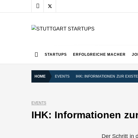
Skip
to
content
STUTTGART START
Alles rund um die Startupszene bei uns in Stuttgart
STARTUPS
ERFOLGREICHE MACHER
JO
HOME
EVENTS
IHK: INFORMATIONEN ZUR EXIS
EVENTS
IHK: Informationen zu
Der Schritt in 