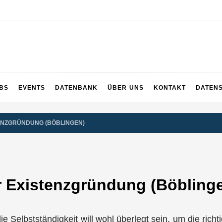
UPS
 und ganz Baden-Württemberg
BS
EVENTS
DATENBANK
ÜBER UNS
KONTAKT
DATEN
TENZGRÜNDUNG (BÖBLINGEN)
r Existenzgründung (Böbling
die Selbstständigkeit will wohl überlegt sein, um die ric