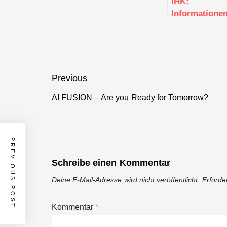
IHK:
Informatione
zur
Existenzgrün
(Böblingen)
Beitragsnavigation
Previous
AI FUSION – Are you Ready for Tomorrow?
Previous
post:
PREVIOUS POST
Schreibe einen Kommentar
Deine E-Mail-Adresse wird nicht veröffentlicht.
Erforde
Kommentar
*