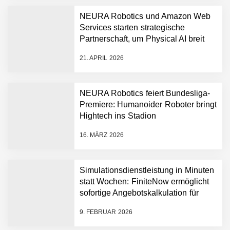
NEURA Robotics und Amazon Web
Services starten strategische
NEURA Robotics gibt
Partnerschaft, um Physical AI breit
Rekordfinanzierung von
auszurollen
bis zu 1,4 Milliarden US-
21. APRIL 2026
Dollar bekannt, um den
Aufbau der weltweit
führenden Physical-AI-
Plattform zu beschleunigen
NEURA Robotics feiert Bundesliga-
NEURA Robotics und
Premiere: Humanoider Roboter bringt
Amazon Web Services
Hightech ins Stadion
starten strategische
Partnerschaft, um Physical
16. MÄRZ 2026
AI breit auszurollen
NEURA Robotics feiert
Bundesliga-Premiere:
Humanoider Roboter bringt
Simulationsdienstleistung in Minuten
Hightech ins Stadion
statt Wochen: FiniteNow ermöglicht
Simulationsdienstleistung in
sofortige Angebotskalkulation für
Minuten statt Wochen:
schnellere Entwicklungsprozesse
FiniteNow ermöglicht
9. FEBRUAR 2026
sofortige
Angebotskalkulation für