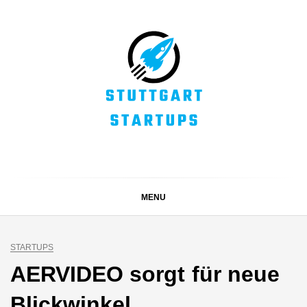
Skip
to
content
STUTTGART
Alles rund um die Startupszene bei uns in Stuttgart und
ganz Baden-Württemberg
STARTUPS
MENU
STARTUPS
AERVIDEO sorgt für neue
Blickwinkel