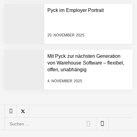
schnellere
Pyck im Employer Portrait
Entwicklungsprozesse
Pyck im Employer Portrait
20. NOVEMBER 2025
Matthias Nagel von Pyck
Mit Pyck zur nächsten Generation
von Warehouse Software – flexibel,
Maximilian Mack von Pyck
offen, unabhängig
4. NOVEMBER 2025
Daniel Jarr von Pyck
Mit Pyck zur nächsten
Generation von Warehouse
Suchen
Software – flexibel, offen,
nach:
unabhängig