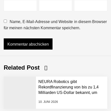
Name, E-Mail-Adresse und Website in diesem Browser
für meinen nächsten Kommentar speichern.
Related Post
NEURA Robotics gibt
Rekordfinanzierung von bis zu 1,4
Milliarden US-Dollar bekannt, um
den Aufbau der weltweit führenden
10. JUNI 2026
Physical-AI-Plattform zu
beschleunigen