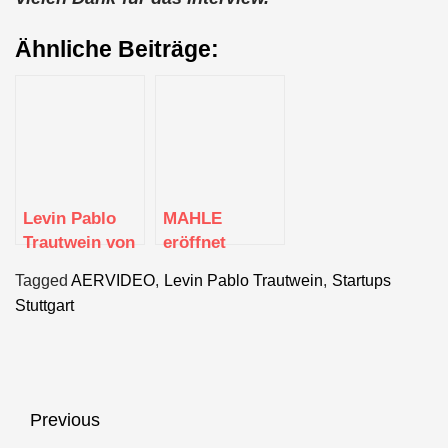
Ähnliche Beiträge:
Levin Pablo
MAHLE
Trautwein von
eröffnet
AERVIDEO
Startup Space
Tagged
AERVIDEO
,
Levin Pablo Trautwein
,
Startups
für neue
Stuttgart
Geschäftsideen
Beitragsnavigation
Previous