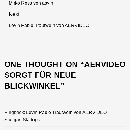
Mirko Ross von asvin
Previous
post:
Next
Levin Pablo Trautwein von AERVIDEO
Next
post:
ONE THOUGHT ON “
AERVIDEO
SORGT FÜR NEUE
BLICKWINKEL
”
Pingback:
Levin Pablo Trautwein von AERVIDEO -
Stuttgart Startups