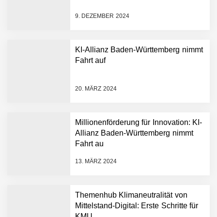
9. DEZEMBER 2024
KI-Allianz Baden-Württemberg nimmt
Fahrt auf
NEURA Robotics gibt
Rekordfinanzierung von
bis zu 1,4 Milliarden US-
20. MÄRZ 2024
Dollar bekannt, um den
Aufbau der weltweit
führenden Physical-AI-
Plattform zu beschleunigen
Millionenförderung für Innovation: KI-
NEURA Robotics und
Allianz Baden-Württemberg nimmt
Amazon Web Services
Fahrt au
starten strategische
Partnerschaft, um Physical
13. MÄRZ 2024
AI breit auszurollen
NEURA Robotics feiert
Bundesliga-Premiere:
Humanoider Roboter bringt
Themenhub Klimaneutralität von
Hightech ins Stadion
Mittelstand-Digital: Erste Schritte für
Simulationsdienstleistung in
KMU