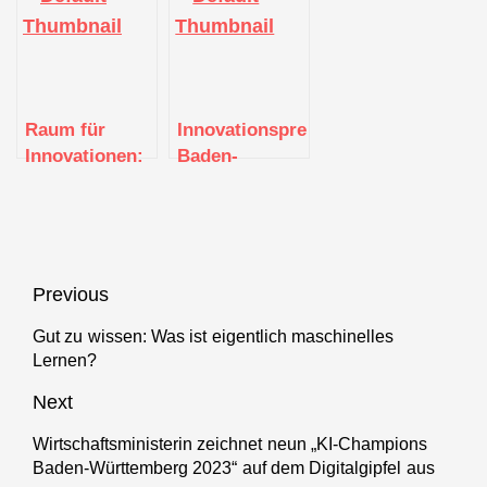
featuring
und gewinnt
Industrie 4.0
CyberLab
den
Award Baden-
Demo Day
CyberChampions
Württemberg“
Award 2021
startet
Raum für
Innovationspreis
Innovationen:
Baden-
Karlsruhe
Württemberg
bekommt
für
einen Smart
Unternehmen
Production
aus Erbach,
Park
Karlsruhe und
Beitragsnavigation
Previous
Konstanz
Gut zu wissen: Was ist eigentlich maschinelles
Previous
Lernen?
post:
Next
Wirtschaftsministerin zeichnet neun „KI-Champions
Next
Baden-Württemberg 2023“ auf dem Digitalgipfel aus
post: