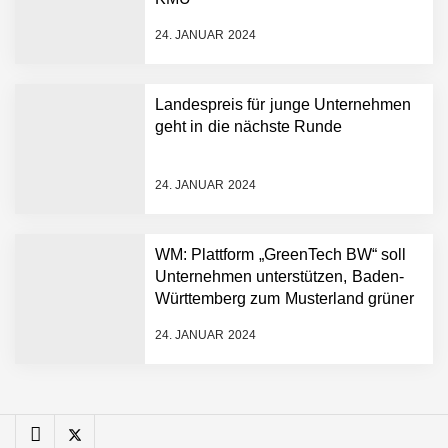
Minuten statt Wochen:
FiniteNow ermöglicht
24. JANUAR 2024
sofortige
Angebotskalkulation für
schnellere
Landespreis für junge Unternehmen
Entwicklungsprozesse
Pyck im Employer Portrait
geht in die nächste Runde
24. JANUAR 2024
Matthias Nagel von Pyck
WM: Plattform „GreenTech BW“ soll
Unternehmen unterstützen, Baden-
Maximilian Mack von Pyck
Württemberg zum Musterland grüner
Technologien zu machen
24. JANUAR 2024
Daniel Jarr von Pyck
Mit Pyck zur nächsten