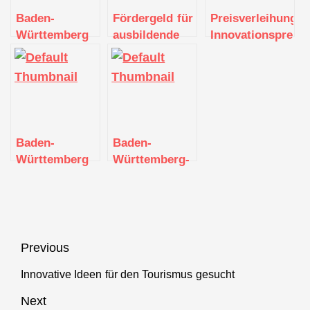
Baden-
Fördergeld für
Preisverleihung
Württemberg
ausbildende
Innovationspreis
fördert den
Kleinbetriebe
Baden-
Breitbandausbau
in Baden-
Württemberg
mit mehr als
Württemberg
2021
400 Millionen
Euro
Baden-
Baden-
Württemberg
Württemberg-
verlängert
Haus stellt
Corona-
digitalen
Hilfsprogramme
Zwilling vor
bis zum 31.
Dezember
Beitragsnavigation
Previous
2021
Innovative Ideen für den Tourismus gesucht
Previous
post:
Next