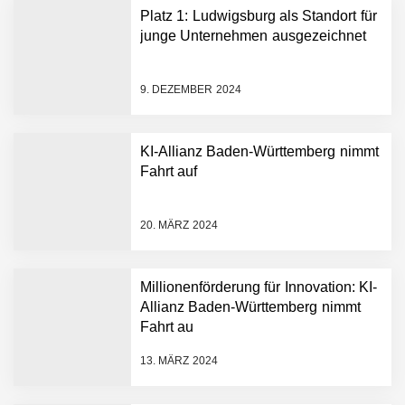
Platz 1: Ludwigsburg als Standort für
junge Unternehmen ausgezeichnet
9. DEZEMBER 2024
KI-Allianz Baden-Württemberg nimmt
Fahrt auf
NEURA Robotics gibt
Rekordfinanzierung von
bis zu 1,4 Milliarden US-
20. MÄRZ 2024
Dollar bekannt, um den
Aufbau der weltweit
führenden Physical-AI-
Plattform zu beschleunigen
Millionenförderung für Innovation: KI-
NEURA Robotics und
Allianz Baden-Württemberg nimmt
Amazon Web Services
Fahrt au
starten strategische
Partnerschaft, um Physical
13. MÄRZ 2024
AI breit auszurollen
NEURA Robotics feiert
Bundesliga-Premiere: