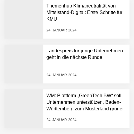
Humanoider Roboter bringt
Themenhub Klimaneutralität von
Hightech ins Stadion
Mittelstand-Digital: Erste Schritte für
Simulationsdienstleistung in
KMU
Minuten statt Wochen:
FiniteNow ermöglicht
24. JANUAR 2024
sofortige
Angebotskalkulation für
schnellere
Landespreis für junge Unternehmen
Entwicklungsprozesse
Pyck im Employer Portrait
geht in die nächste Runde
24. JANUAR 2024
Matthias Nagel von Pyck
WM: Plattform „GreenTech BW“ soll
Unternehmen unterstützen, Baden-
Maximilian Mack von Pyck
Württemberg zum Musterland grüner
Technologien zu machen
24. JANUAR 2024
Daniel Jarr von Pyck