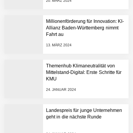
20. MÄRZ 2024
Dollar bekannt, um den
Aufbau der weltweit
führenden Physical-AI-
Plattform zu beschleunigen
Millionenförderung für Innovation: KI-
NEURA Robotics und
Allianz Baden-Württemberg nimmt
Amazon Web Services
Fahrt au
starten strategische
Partnerschaft, um Physical
13. MÄRZ 2024
AI breit auszurollen
NEURA Robotics feiert
Bundesliga-Premiere:
Humanoider Roboter bringt
Themenhub Klimaneutralität von
Hightech ins Stadion
Mittelstand-Digital: Erste Schritte für
Simulationsdienstleistung in
KMU
Minuten statt Wochen:
FiniteNow ermöglicht
24. JANUAR 2024
sofortige
Angebotskalkulation für
schnellere
Landespreis für junge Unternehmen
Entwicklungsprozesse
Pyck im Employer Portrait
geht in die nächste Runde