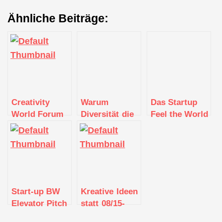
Ähnliche Beiträge:
Creativity
Warum
Das Startup
World Forum
Diversität die
Feel the World
2022
Tech-Branche
Travel aus
nach vorne
Stuttgart
bringt −
sucht Feel the
Gründermotor
World
setzt mit INNO
GroupLeader
Festival BW
Start-up BW
Kreative Ideen
Impulse für
Elevator Pitch
statt 08/15-
mehr Vielfalt
2024:
Job: Wie