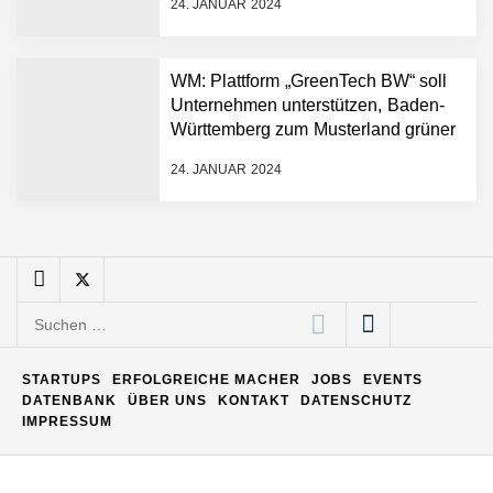
24. JANUAR 2024
Matthias Nagel von Pyck
WM: Plattform „GreenTech BW“ soll
Unternehmen unterstützen, Baden-
Maximilian Mack von Pyck
Württemberg zum Musterland grüner
Technologien zu machen
24. JANUAR 2024
Daniel Jarr von Pyck
Mit Pyck zur nächsten
Generation von Warehouse
Suchen
Software – flexibel, offen,
nach:
unabhängig
ELOPRINT im Employer
STARTUPS
ERFOLGREICHE MACHER
JOBS
EVENTS
Portrait
DATENBANK
ÜBER UNS
KONTAKT
DATENSCHUTZ
IMPRESSUM
Georg Pröpper von
ELOPRINT