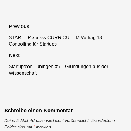
Kulturplattform
Mitarbeitende
bringt
zu Game
Pforzheim
Changern
Next ins
werden
Beitragsnavigation
Previous
Landesfinale
STARTUP xpress CURRICULUM Vortrag 18 |
Previous
Controlling für Startups
post:
Next
Startup:con Tübingen #5 – Gründungen aus der
Next
Wissenschaft
post:
Schreibe einen Kommentar
Deine E-Mail-Adresse wird nicht veröffentlicht.
Erforderliche
Felder sind mit
*
markiert