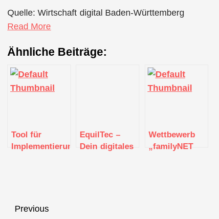
Quelle: Wirtschaft digital Baden-Württemberg
Read More
Ähnliche Beiträge:
Tool für
EquilTec –
Wettbewerb
Implementierung
Dein digitales
„familyNET
einer
Physio-Know-
4.0“ startet in
zukunftsfähigen
how in der
die dritte
Unternehmenskultur
Hosentasche
Runde
4.0 vorgestellt
Beitragsnavigation
Previous