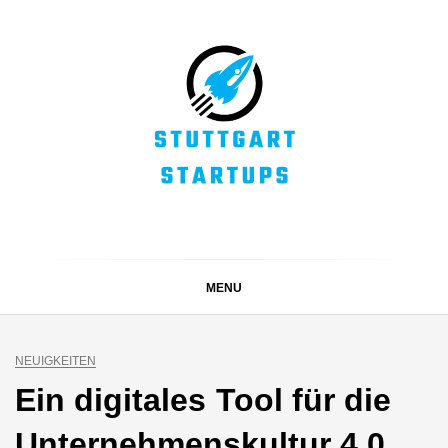
Skip
to
content
STUTTGART
Alles rund um die Startupszene bei uns in Stuttgart und
ganz Baden-Württemberg
STARTUPS
MENU
NEUIGKEITEN
Ein digitales Tool für die
Unternehmenskultur 4.0