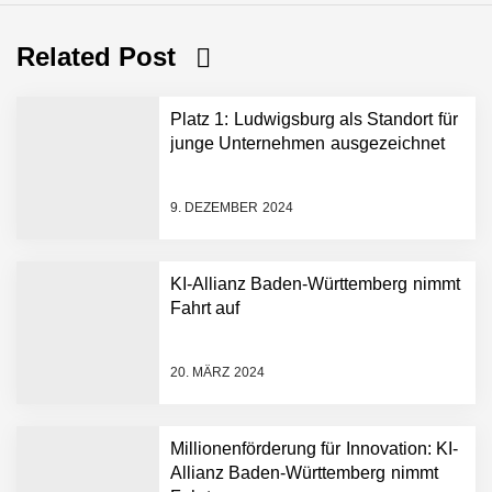
Related Post
Platz 1: Ludwigsburg als Standort für
junge Unternehmen ausgezeichnet
9. DEZEMBER 2024
KI-Allianz Baden-Württemberg nimmt
Fahrt auf
NEURA Robotics gibt
Rekordfinanzierung von
bis zu 1,4 Milliarden US-
20. MÄRZ 2024
Dollar bekannt, um den
Aufbau der weltweit
führenden Physical-AI-
Plattform zu beschleunigen
Millionenförderung für Innovation: KI-
NEURA Robotics und
Allianz Baden-Württemberg nimmt
Amazon Web Services