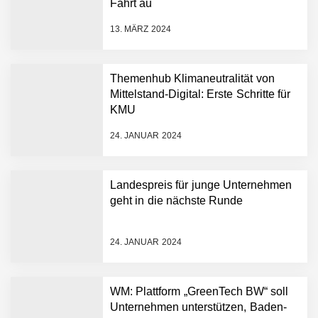
Fahrt au
starten strategische
Partnerschaft, um Physical
13. MÄRZ 2024
AI breit auszurollen
NEURA Robotics feiert
Bundesliga-Premiere:
Humanoider Roboter bringt
Themenhub Klimaneutralität von
Hightech ins Stadion
Mittelstand-Digital: Erste Schritte für
Simulationsdienstleistung in
KMU
Minuten statt Wochen:
FiniteNow ermöglicht
24. JANUAR 2024
sofortige
Angebotskalkulation für
schnellere
Landespreis für junge Unternehmen
Entwicklungsprozesse
Pyck im Employer Portrait
geht in die nächste Runde
24. JANUAR 2024
Matthias Nagel von Pyck
WM: Plattform „GreenTech BW“ soll
Unternehmen unterstützen, Baden-
Maximilian Mack von Pyck