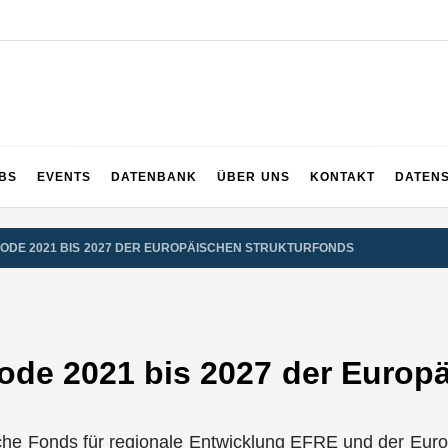
UPS
 und ganz Baden-Württemberg
BS
EVENTS
DATENBANK
ÜBER UNS
KONTAKT
DATEN
ODE 2021 BIS 2027 DER EUROPÄISCHEN STRUKTURFONDS
iode 2021 bis 2027 der Europ
che Fonds für regionale Entwicklung EFRE und der Euro