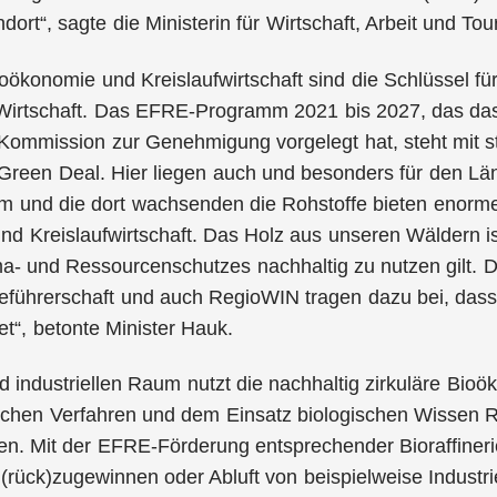
dort“, sagte die Ministerin für Wirtschaft, Arbeit und To
oökonomie und Kreislaufwirtschaft sind die Schlüssel f
 Wirtschaft. Das EFRE-Programm 2021 bis 2027, das d
Kommission zur Genehmigung vorgelegt hat, steht mit 
Green Deal. Hier liegen auch und besonders für den L
m und die dort wachsenden die Rohstoffe bieten enorme
d Kreislaufwirtschaft. Das Holz aus unseren Wäldern is
a- und Ressourcenschutzes nachhaltig zu nutzen gilt. D
ieführerschaft und auch RegioWIN tragen dazu bei, das
et“, betonte Minister Hauk.
 industriellen Raum nutzt die nachhaltig zirkuläre Bio
ischen Verfahren und dem Einsatz biologischen Wissen 
n. Mit der EFRE-Förderung entsprechender Bioraffinerie
rück)zugewinnen oder Abluft von beispielweise Industr