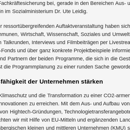
achkräftesicherung bei, gerade in den Bereichen Aus- u
in im Sozialministerium Dr. Ute Leidig.
ressortübergreifenden Auftaktveranstaltung haben sich 
munen, Wirtschaft, Wissenschaft, Soziales und Umwelt,
 in Talkrunden, Interviews und Filmbeiträgen per Livest
Fonds und über ganz konkrete Projektbeispiele informier
und Partnern der beiden Programme, die sich in die Ge
st die Programmplanung zu einer runden Sache geworden
sfähigkeit der Unternehmen stärken
 Klimaschutz und die Transformation zu einer CO2-armen
nnovationen zu erreichen. Mit dem Aus- und Aufbau von w
 von Hightech-Gründungen, Technologietransferangebot
en wir mit Hilfe von EU-Mitteln und ergänzenden Lande
bergischen kleinen und mittleren Unternehmen (KMU) st