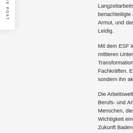
PREVIOUS POST
Langzeitarbeit
benachteiligt
Armut, und das
Leidig.
Mit dem ESF l
mittleren Unte
Transformation
Fachkräften. E
sondern ihn akt
Die Arbeitswel
Berufs- und Ar
Menschen, die 
Wichtigkeit ei
Zukunft Baden