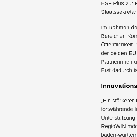
ESF Plus zur F
Staatssekretär
Im Rahmen der 
Bereichen Kom
Öffentlichkeit
der beiden EU-
Partnerinnen 
Erst dadurch i
Innovation
„Ein stärkerer
fortwährende I
Unterstützung
RegioWIN möcht
baden-württem