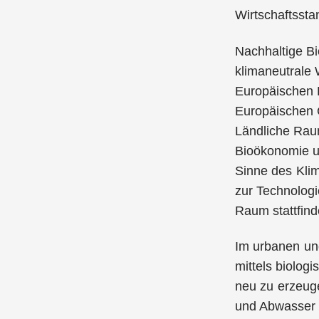
Wirtschaftsstan
Nachhaltige Bi
klimaneutrale
Europäischen 
Europäischen 
Ländliche Rau
Bioökonomie un
Sinne des Klim
zur Technolog
Raum stattfind
Im urbanen und
mittels biolog
neu zu erzeuge
und Abwasser (