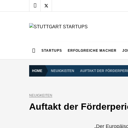
Skip
to
content
STUTTGART START
Alles rund um die Startupszene bei uns in Stuttgart
STARTUPS
ERFOLGREICHE MACHER
JO
HOME
NEUIGKEITEN
AUFTAKT DER FÖRDERPERI
NEUIGKEITEN
Auftakt der Förderper
„Der Europäis