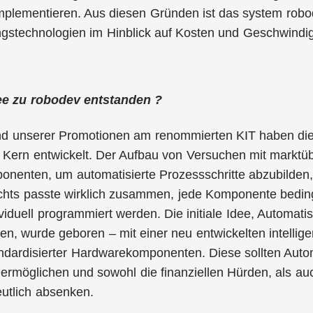
mplementieren. Aus diesen Gründen ist das system robo
gstechnologien im Hinblick auf Kosten und Geschwindig
dee zu robodev entstanden ?
nd unserer Promotionen am renommierten KIT haben di
m Kern entwickelt. Der Aufbau von Versuchen mit markt
enten, um automatisierte Prozessschritte abzubilden, 
ichts passte wirklich zusammen, jede Komponente bedin
viduell programmiert werden. Die initiale Idee, Automati
n, wurde geboren – mit einer neu entwickelten intelli
ndardisierter Hardwarekomponenten. Diese sollten Auto
 ermöglichen und sowohl die finanziellen Hürden, als a
tlich absenken.