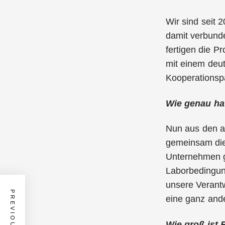
Wir sind seit 
damit verbund
fertigen die P
mit einem deu
Kooperationspa
Wie genau hat
Nun aus den a
gemeinsam die 
Unternehmen ge
Laborbedingung
unsere Verantw
eine ganz and
Wie groß ist 