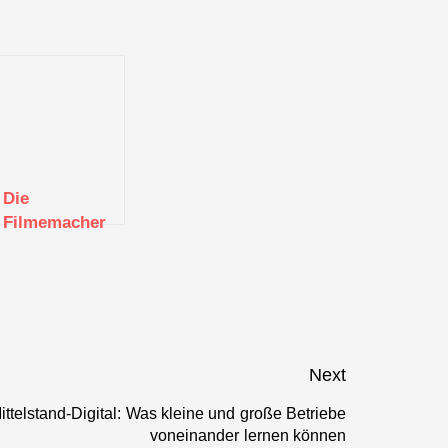
Die
Filmemacher
wemake im
Interview
Next
telstand-Digital: Was kleine und große Betriebe
Next
voneinander lernen können
post: