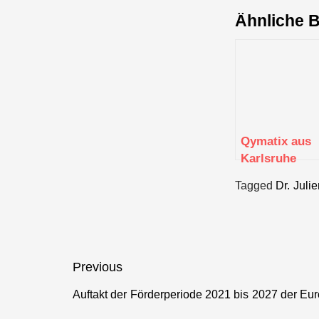
Ähnliche B
Qymatix aus
Karlsruhe
blickt in die
Tagged
Dr. Juli
Zukunft
Beitragsnavigation
Previous
Auftakt der Förderperiode 2021 bis 2027 der Eu
Previous
post: