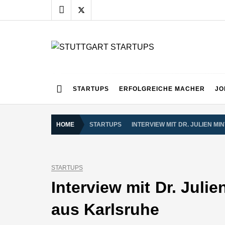
Skip
to
content
STUTTGART START
Alles rund um die Startupszene bei uns in Stuttgart
STARTUPS
ERFOLGREICHE MACHER
JO
HOME
STARTUPS
INTERVIEW MIT DR. JULIEN 
STARTUPS
Interview mit Dr. Jul
aus Karlsruhe