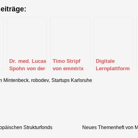
eiträge:
Dr. med. Lucas
Timo Stripf
Digitale
Spohn von der
von emmtrix
Lernplattform
Tomes GmbH
Technologies
Knowunity
en Mintenbeck
,
robodev
,
Startups Karlsruhe
im Interview
im Interview
knackt die
Marke von
einer Millionen
Downloads
ropäischen Strukturfonds
Neues Themenheft von Mit