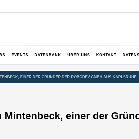
UPS
 und ganz Baden-Württemberg
BS
EVENTS
DATENBANK
ÜBER UNS
KONTAKT
DATEN
MINTENBECK, EINER DER GRÜNDER DER ROBODEV GMBH AUS KARLSRUHE
ien Mintenbeck, einer der Gr