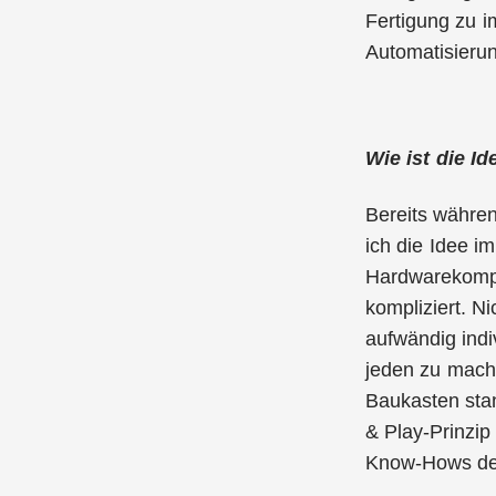
Fertigung zu i
Automatisierun
Wie ist die I
Bereits währe
ich die Idee i
Hardwarekompon
kompliziert. N
aufwändig indi
jeden zu mache
Baukasten sta
& Play-Prinzip
Know-Hows deu