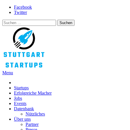
Skip
Facebook
to
Twitter
content
Suchen
nach:
Menu
STUTTGART STARTUPS
Alles rund um die Startupszene bei uns in Stuttgart und ganz Baden-
Württemberg
Startups
Erfolgreiche Macher
Jobs
Events
Datenbank
Nützliches
Über uns
Partner
Presse