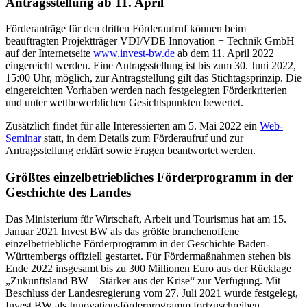
Antragsstellung ab 11. April
Förderanträge für den dritten Förderaufruf können beim
beauftragten Projektträger VDI/VDE Innovation + Technik GmbH
auf der Internetseite
www.invest-bw.de
ab dem 11. April 2022
eingereicht werden. Eine Antragsstellung ist bis zum 30. Juni 2022,
15:00 Uhr, möglich, zur Antragstellung gilt das Stichtagsprinzip. Die
eingereichten Vorhaben werden nach festgelegten Förderkriterien
und unter wettbewerblichen Gesichtspunkten bewertet.
Zusätzlich findet für alle Interessierten am 5. Mai 2022 ein
Web-
Seminar
statt, in dem Details zum Förderaufruf und zur
Antragsstellung erklärt sowie Fragen beantwortet werden.
Größtes einzelbetriebliches Förderprogramm in der
Geschichte des Landes
Das Ministerium für Wirtschaft, Arbeit und Tourismus hat am 15.
Januar 2021 Invest BW als das größte branchenoffene
einzelbetriebliche Förderprogramm in der Geschichte Baden-
Württembergs offiziell gestartet. Für Fördermaßnahmen stehen bis
Ende 2022 insgesamt bis zu 300 Millionen Euro aus der Rücklage
„Zukunftsland BW – Stärker aus der Krise“ zur Verfügung. Mit
Beschluss der Landesregierung vom 27. Juli 2021 wurde festgelegt,
Invest BW als Innovationsförderprogramm fortzuschreiben.