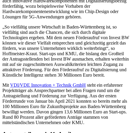
auch innovative Hardwarekomponenten mit Digitalisierungsbezug
förderfähig, wozu beispielsweise Vorhaben der
Hardwarekomponentenentwicklung wie im Chip-Design oder
Lösungen für 5G-Anwendungen gehören.
„So vielfältig unsere Wirtschaft in Baden-Württemberg ist, so
vielfältig sind auch die Chancen, die sich durch digitale
Technologien ergeben. Mit dem neuen Förderaufruf von Invest BW
können wir dieser Vielfalt entsprechen und gleichzeitig gezielt das
fördern, was unsere Unternehmen wirklich weiterbringt“, so
Hoffmeister-Kraut. Start-ups und KMU, die bislang den Großteil
der Antragsstellenden bei Invest BW ausmachen, erhalten weiterhin
mit auf sie zugeschnittenen Auswahlkriterien leichten Zugang zu
attraktiver Förderung. Für den Förderaufruf zu Digitalisierung und
Künstliche Intelligenz stehen 30 Millionen Euro bereit.
Mit
VDI/VDE Innovation + Technik GmbH
steht ein erfahrener
Projektträger als Ansprechpartner bei allen Fragen rund um die
Antragstellung und Förderung zur Verfügung. Aus der ersten
Förderrunde von Januar bis April 2021 konnten so bereits mehr als
100 Millionen Euro für Zukunftsprojekte aus Baden-Württemberg
bewilligt werden. Davon gingen 13,6 Millionen Euro an Start-ups.
Rund 80 Prozent aller geförderten Anträge stammen von
mittelständischen Unternehmen oder KMU.