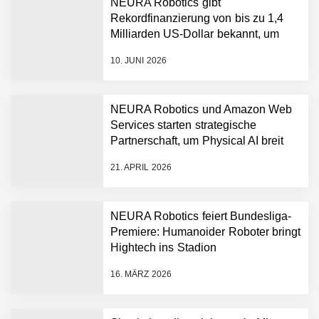
NEURA Robotics gibt
Rekordfinanzierung von bis zu 1,4
Milliarden US-Dollar bekannt, um
den Aufbau der weltweit führenden
10. JUNI 2026
Physical-AI-Plattform zu
beschleunigen
NEURA Robotics und Amazon Web
Services starten strategische
NEURA Robotics gibt
Partnerschaft, um Physical AI breit
Rekordfinanzierung von
auszurollen
bis zu 1,4 Milliarden US-
21. APRIL 2026
Dollar bekannt, um den
Aufbau der weltweit
führenden Physical-AI-
Plattform zu beschleunigen
NEURA Robotics feiert Bundesliga-
NEURA Robotics und
Premiere: Humanoider Roboter bringt
Amazon Web Services
Hightech ins Stadion
starten strategische
Partnerschaft, um Physical
16. MÄRZ 2026
AI breit auszurollen
NEURA Robotics feiert
Bundesliga-Premiere: