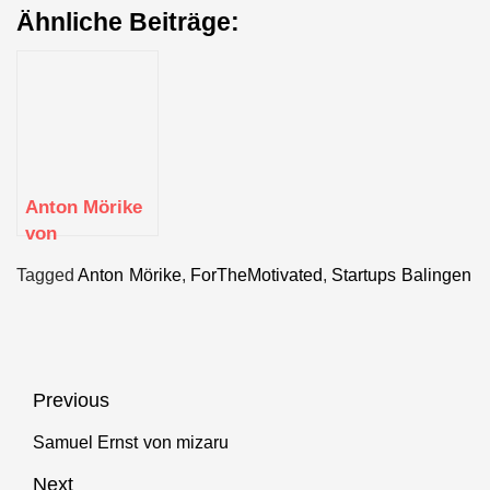
Ähnliche Beiträge:
Anton Mörike
von
ForTheMotivated
Tagged
Anton Mörike
,
ForTheMotivated
,
Startups Balingen
Beitragsnavigation
Previous
Samuel Ernst von mizaru
Previous
post:
Next