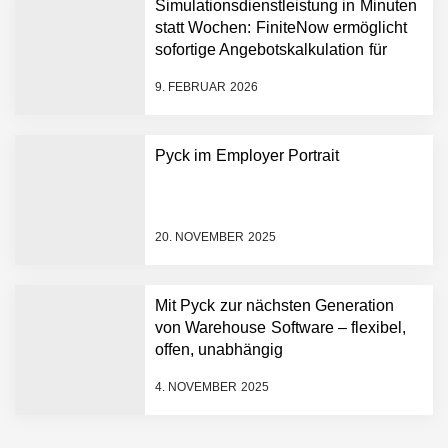
Humanoider Roboter bringt
Simulationsdienstleistung in Minuten
Hightech ins Stadion
statt Wochen: FiniteNow ermöglicht
Simulationsdienstleistung in
sofortige Angebotskalkulation für
Minuten statt Wochen:
schnellere Entwicklungsprozesse
FiniteNow ermöglicht
9. FEBRUAR 2026
sofortige
Angebotskalkulation für
schnellere
Pyck im Employer Portrait
Entwicklungsprozesse
Pyck im Employer Portrait
20. NOVEMBER 2025
Matthias Nagel von Pyck
Mit Pyck zur nächsten Generation
von Warehouse Software – flexibel,
Maximilian Mack von Pyck
offen, unabhängig
4. NOVEMBER 2025
Daniel Jarr von Pyck