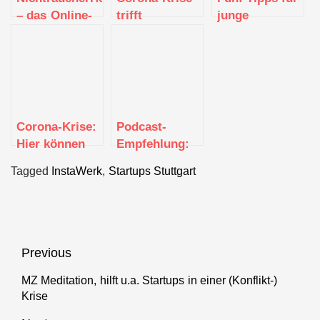
– das Online-
trifft
junge
Programm
Gründerinnen
Unternehmen
zum
besonders
um die
Rauchausstieg
hart
Corona-Krise
zu meistern
Corona-Krise:
Podcast-
Hier können
Empfehlung:
Startups jetzt
Die
Tagged
InstaWerk
,
Startups Stuttgart
Hilfe
Startupszene
bekommen
in Zeiten der
Corona-Krise
Beitragsnavigation
Previous
MZ Meditation, hilft u.a. Startups in einer (Konflikt-)
Previous
Krise
post: