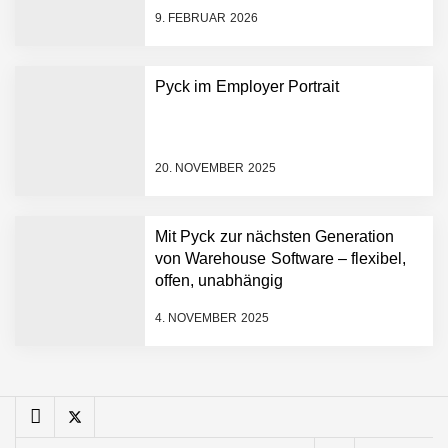
schnellere Entwicklungsprozesse
FiniteNow ermöglicht
9. FEBRUAR 2026
sofortige
Angebotskalkulation für
schnellere
Pyck im Employer Portrait
Entwicklungsprozesse
Pyck im Employer Portrait
20. NOVEMBER 2025
Matthias Nagel von Pyck
Mit Pyck zur nächsten Generation
von Warehouse Software – flexibel,
Maximilian Mack von Pyck
offen, unabhängig
4. NOVEMBER 2025
Daniel Jarr von Pyck
Mit Pyck zur nächsten
Generation von Warehouse