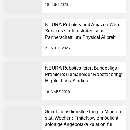
den Aufbau der weltweit führenden
10. JUNI 2026
Physical-AI-Plattform zu
beschleunigen
NEURA Robotics und Amazon Web
Services starten strategische
NEURA Robotics gibt
Partnerschaft, um Physical AI breit
Rekordfinanzierung von
auszurollen
bis zu 1,4 Milliarden US-
21. APRIL 2026
Dollar bekannt, um den
Aufbau der weltweit
führenden Physical-AI-
Plattform zu beschleunigen
NEURA Robotics feiert Bundesliga-
NEURA Robotics und
Premiere: Humanoider Roboter bringt
Amazon Web Services
Hightech ins Stadion
starten strategische
Partnerschaft, um Physical
16. MÄRZ 2026
AI breit auszurollen
NEURA Robotics feiert
Bundesliga-Premiere:
Humanoider Roboter bringt
Simulationsdienstleistung in Minuten
Hightech ins Stadion
statt Wochen: FiniteNow ermöglicht
Simulationsdienstleistung in
sofortige Angebotskalkulation für
Minuten statt Wochen: