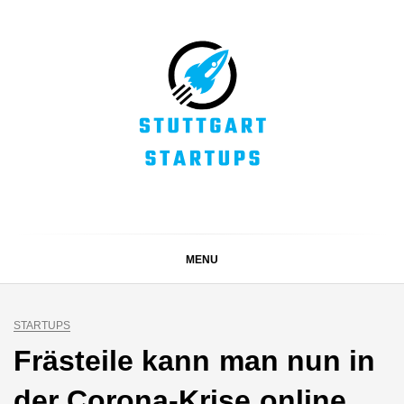
Skip
to
content
STUTTGART
Alles rund um die Startupszene bei uns in Stuttgart und
ganz Baden-Württemberg
STARTUPS
MENU
STARTUPS
Frästeile kann man nun in
der Corona-Krise online