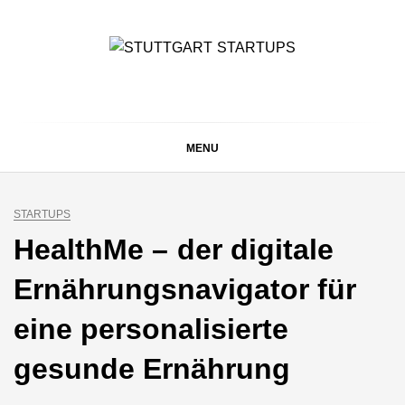
Skip
to
content
STUTTGART
Alles rund um die Startupszene bei uns in Stuttgart und
ganz Baden-Württemberg
STARTUPS
MENU
STARTUPS
HealthMe – der digitale
Ernährungsnavigator für
eine personalisierte
gesunde Ernährung