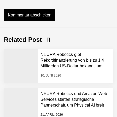
Related Post
NEURA Robotics gibt
Rekordfinanzierung von bis zu 1,4
Milliarden US-Dollar bekannt, um
den Aufbau der weltweit führenden
10. JUNI 2026
Physical-AI-Plattform zu
beschleunigen
NEURA Robotics und Amazon Web
Services starten strategische
NEURA Robotics gibt
Partnerschaft, um Physical AI breit
Rekordfinanzierung von
auszurollen
bis zu 1,4 Milliarden US-
21. APRIL 2026
Dollar bekannt, um den