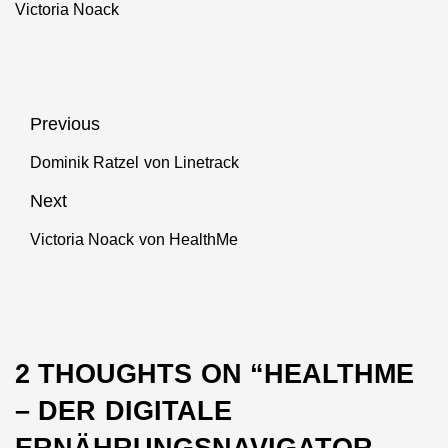
Victoria Noack
im Internet der
Dinge
Beitragsnavigation
Previous
Dominik Ratzel von Linetrack
Previous
post:
Next
Victoria Noack von HealthMe
Next
post:
2 THOUGHTS ON “
HEALTHME
– DER DIGITALE
ERNÄHRUNGSNAVIGATOR