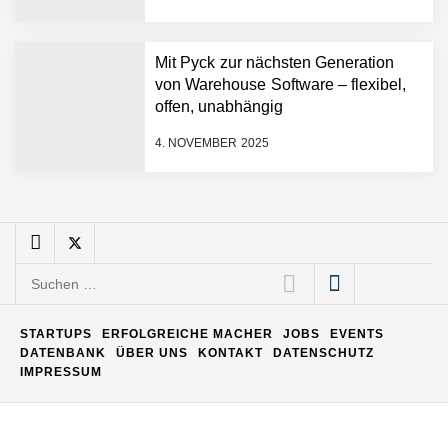
Matthias Nagel von Pyck
Mit Pyck zur nächsten Generation
von Warehouse Software – flexibel,
Maximilian Mack von Pyck
offen, unabhängig
4. NOVEMBER 2025
Daniel Jarr von Pyck
Mit Pyck zur nächsten
Generation von Warehouse
Suchen
Software – flexibel, offen,
nach:
unabhängig
ELOPRINT im Employer
STARTUPS
ERFOLGREICHE MACHER
JOBS
EVENTS
Portrait
DATENBANK
ÜBER UNS
KONTAKT
DATENSCHUTZ
IMPRESSUM
Georg Pröpper von
ELOPRINT