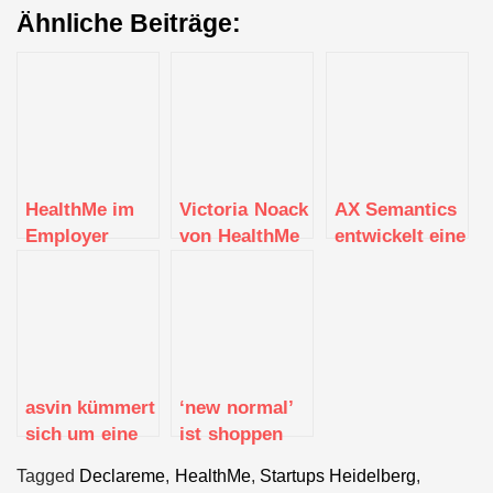
Ähnliche Beiträge:
HealthMe im
Victoria Noack
AX Semantics
Employer
von HealthMe
entwickelt eine
Portrait
einfach zu
bedienende
Lösung zur
Generierung
von Texten für
das digitale
asvin kümmert
‘new normal’
Zeitalter
sich um eine
ist shoppen
verbesserte
für eine
Tagged
Declareme
,
HealthMe
,
Startups Heidelberg
,
Cybersicherheit
bessere Welt