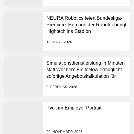
Aufbau der weltweit
führenden Physical-AI-
Plattform zu beschleunigen
NEURA Robotics feiert Bundesliga-
NEURA Robotics und
Premiere: Humanoider Roboter bringt
Amazon Web Services
Hightech ins Stadion
starten strategische
Partnerschaft, um Physical
16. MÄRZ 2026
AI breit auszurollen
NEURA Robotics feiert
Bundesliga-Premiere:
Humanoider Roboter bringt
Simulationsdienstleistung in Minuten
Hightech ins Stadion
statt Wochen: FiniteNow ermöglicht
Simulationsdienstleistung in
sofortige Angebotskalkulation für
Minuten statt Wochen:
schnellere Entwicklungsprozesse
FiniteNow ermöglicht
9. FEBRUAR 2026
sofortige
Angebotskalkulation für
schnellere
Pyck im Employer Portrait
Entwicklungsprozesse
Pyck im Employer Portrait
20. NOVEMBER 2025