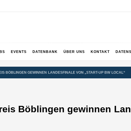
UPS
 und ganz Baden-Württemberg
BS
EVENTS
DATENBANK
ÜBER UNS
KONTAKT
DATEN
IS BÖBLINGEN GEWINNEN LANDESFINALE VON „START-UP BW LOCAL“
eis Böblingen gewinnen Land