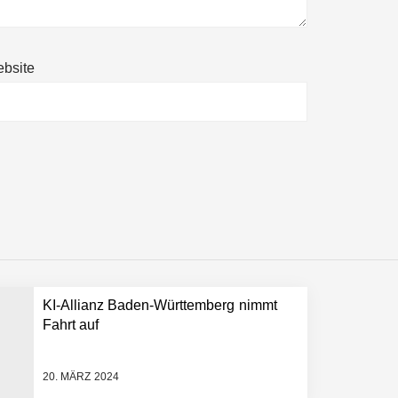
bsite
ltweit führenden Physical-AI-Plattform zu
ollen
KI-Allianz Baden-Württemberg nimmt
 schnellere Entwicklungsprozesse
Fahrt auf
20. MÄRZ 2024