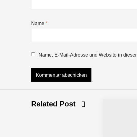
Name
*
NEURA Robotics gibt Rekordfinanzieru
beschleunigen
Name, E-Mail-Adresse und Website in diese
NEURA Robotics und Amazon Web Servi
NEURA Robotics feiert Bundesliga-Pr
Related Post
Simulationsdienstleistung in Minuten
Pyck im Employer Portrait