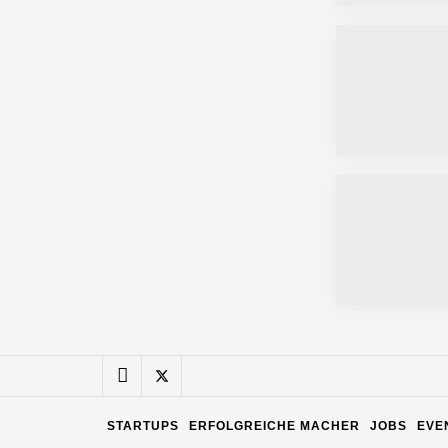
Matthias Nagel von Pyck
Maximilian Mack von Pyck
Daniel Jarr von Pyck
Mit Pyck zur nächsten Generation vo
ELOPRINT im Employer Portrait
STARTUPS
ERFOLGREICHE MACHER
JOBS
EVE