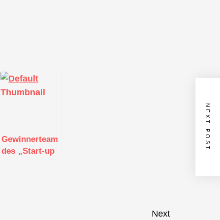
NEXT POST
Gewinnerteam
e
des „Start-up
BW Elevator
Pitch 2022“
kommt aus
Albstadt
Next