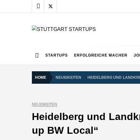
Skip
to
content
STUTTGART START
Alles rund um die Startupszene bei uns in Stuttgart
STARTUPS
ERFOLGREICHE MACHER
JO
HOME
NEUIGKEITEN
HEIDELBERG UND LANDKRE
NEUIGKEITEN
Heidelberg und Landkr
up BW Local“