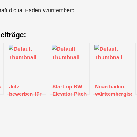
haft digital Baden-Württemberg
eiträge:
s
Jetzt
Start-up BW
Neun baden-
bewerben für
Elevator Pitch
württembergisch
den
Regional Cup
Start-ups
Landeswettbewerb
Böblingen bei
unter den „Top
Start-up BW
start.me.up
50 Start-ups“
Local