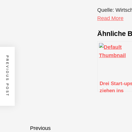
Quelle: Wirtsc
Read More
Ähnliche B
PREVIOUS POST
Drei Start-up
ziehen ins
Landesfinale
des „Start-up
BW Elevator
Pitch 2021“
ein
Beitragsnavigation
Previous