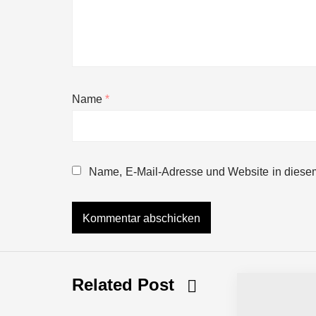
Name
*
NEURA Robotics gibt Rekordfinanzieru
beschleunigen
Name, E-Mail-Adresse und Website in diese
NEURA Robotics und Amazon Web Servi
NEURA Robotics feiert Bundesliga-Pr
Related Post
Simulationsdienstleistung in Minuten