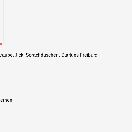
en
traube
,
Jicki Sprachduschen
,
Startups Freiburg
en
lernen