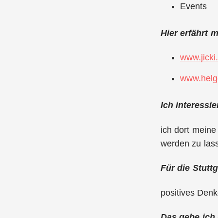
Events
Hier erfährt 
www.jicki
www.helg
Ich interessi
ich dort meine
werden zu las
Für die Stutt
positives Denk
Das gebe ich