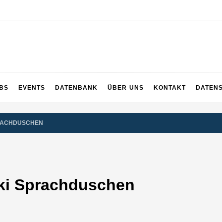
UPS
 und ganz Baden-Württemberg
BS
EVENTS
DATENBANK
ÜBER UNS
KONTAKT
DATEN
PRACHDUSCHEN
cki Sprachduschen