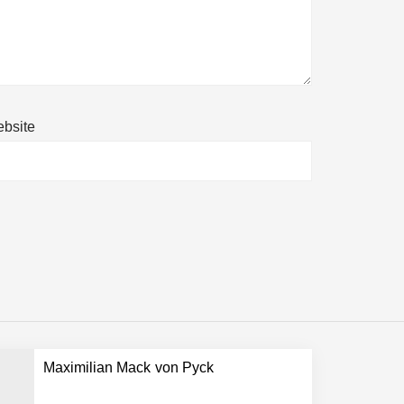
bsite
ltweit führenden Physical-AI-Plattform zu
ollen
Maximilian Mack von Pyck
 schnellere Entwicklungsprozesse