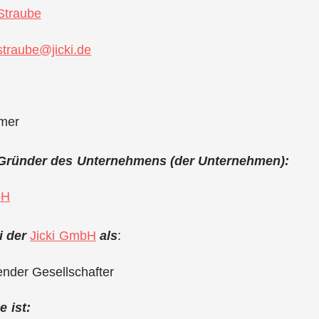
Straube
straube@jicki.de
mer
) Gründer des Unternehmens (der Unternehmen):
bH
i der
Jicki GmbH
als
:
ender Gesellschafter
 ist: