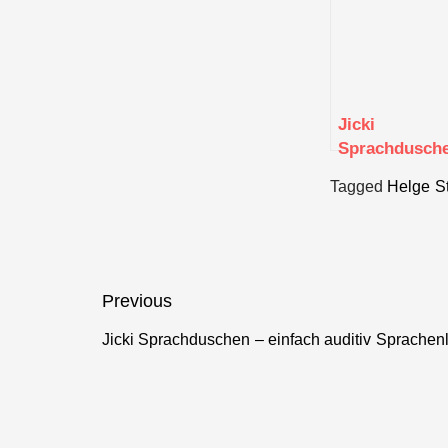
Jicki
Sprachdusch
– einfach
Tagged
Helge S
auditiv
Sprachenlern
Beitragsnavigation
Previous
Jicki Sprachduschen – einfach auditiv Sprachen
Previous
post: