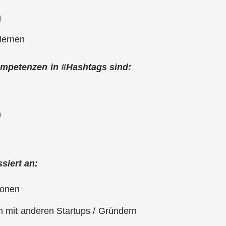
g
lernen
mpetenzen in #Hashtags sind:
n
ssiert an:
ationen
 mit anderen Startups / Gründern