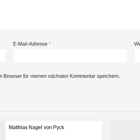
E-Mail-Adresse
*
We
ng von bis zu 1,4 Milliarden US-Dollar bekannt, um den Aufbau der we
m Browser für meinen nächsten Kommentar speichern.
ces starten strategische Partnerschaft, um Physical AI breit auszur
emiere: Humanoider Roboter bringt Hightech ins Stadion
Matthias Nagel von Pyck
 statt Wochen: FiniteNow ermöglicht sofortige Angebotskalkulation für