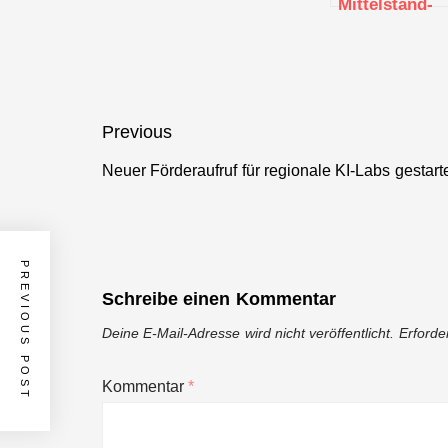
Mittelstand-
Digital Studie
„Künstliche
Intelligenz im
Mittelstand“
Beitragsnavigation
Previous
Neuer Förderaufruf für regionale KI-Labs gestart
Previous
post:
PREVIOUS POST
Schreibe einen Kommentar
Deine E-Mail-Adresse wird nicht veröffentlicht.
Erforde
Kommentar
*