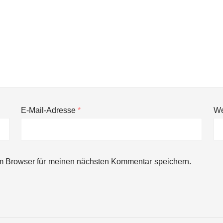
E-Mail-Adresse
*
We
ng von bis zu 1,4 Milliarden US-Dollar bekannt, um den Aufbau der we
m Browser für meinen nächsten Kommentar speichern.
ces starten strategische Partnerschaft, um Physical AI breit auszur
emiere: Humanoider Roboter bringt Hightech ins Stadion