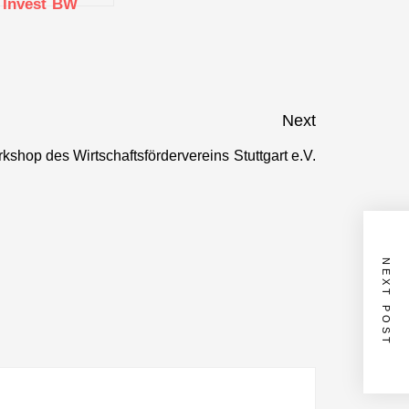
Invest BW
startet in die
nächste Runde
Next
shop des Wirtschaftsfördervereins Stuttgart e.V.
Next
post:
NEXT POST