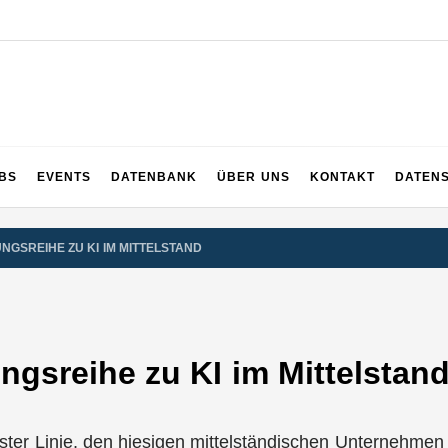
UPS
 und ganz Baden-Württemberg
BS
EVENTS
DATENBANK
ÜBER UNS
KONTAKT
DATEN
NGSREIHE ZU KI IM MITTELSTAND
ungsreihe zu KI im Mittelstan
 erster Linie, den hiesigen mittelständischen Unternehme