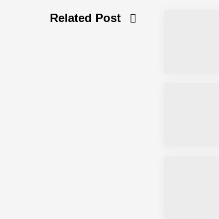
Related Post
Simulationsdienstleistung in Minuten
Pyck im Employer Portrait
Matthias Nagel von Pyck
Maximilian Mack von Pyck
Daniel Jarr von Pyck