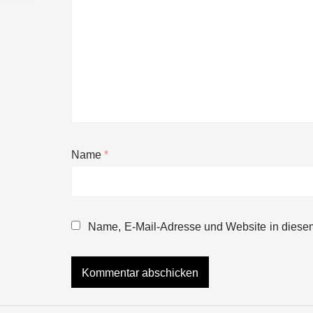
Name
*
NEURA Robotics gibt Rekordfinanzieru
beschleunigen
Name, E-Mail-Adresse und Website in diese
NEURA Robotics und Amazon Web Servi
NEURA Robotics feiert Bundesliga-Pr