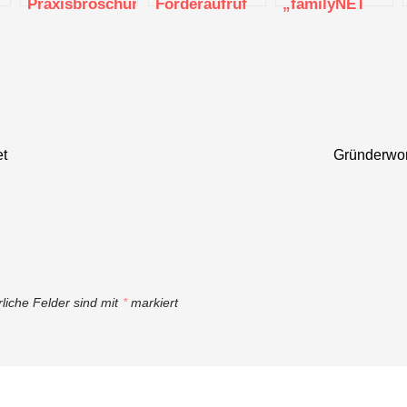
Praxisbroschüre
Förderaufruf
„familyNET
“Aus dem
für regionale
4.0“ startet in
Mittelstand für
KI-Labs startet
die dritte
den
Runde
Mittelstand”
vom
Kompetenzzentrum
et
Textil vernetzt
Gründerwork
rliche Felder sind mit
*
markiert