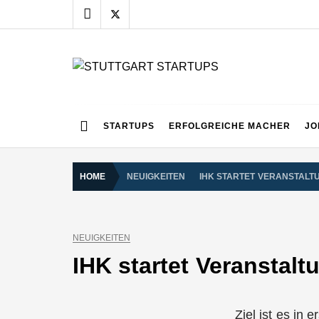
Skip
to
content
STUTTGART START
Alles rund um die Startupszene bei uns in Stuttgart
STARTUPS
ERFOLGREICHE MACHER
JO
HOME
NEUIGKEITEN
IHK STARTET VERANSTALTU
NEUIGKEITEN
IHK startet Veranstalt
Ziel ist es in