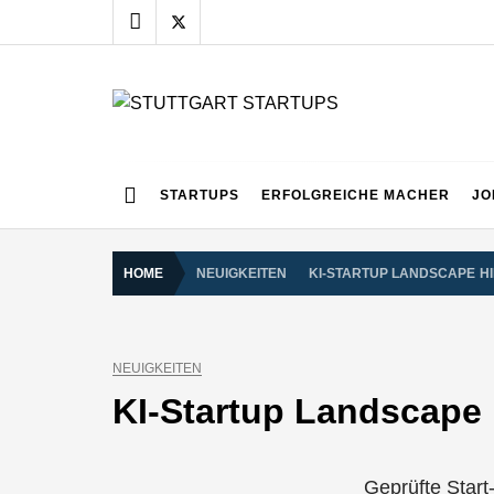
Skip
to
content
STUTTGART START
Alles rund um die Startupszene bei uns in Stuttgart
STARTUPS
ERFOLGREICHE MACHER
JO
HOME
NEUIGKEITEN
KI-STARTUP LANDSCAPE HI
NEUIGKEITEN
KI-Startup Landscape 
Geprüfte Start