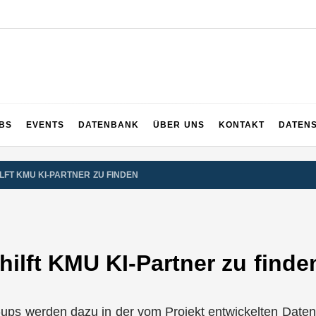
UPS
 und ganz Baden-Württemberg
BS
EVENTS
DATENBANK
ÜBER UNS
KONTAKT
DATEN
LFT KMU KI-PARTNER ZU FINDEN
hilft KMU KI-Partner zu finde
-ups werden dazu in der vom Projekt entwickelten Date