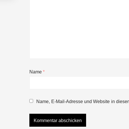
Name
*
NEURA Robotics gibt Rekordfinanzieru
beschleunigen
Name, E-Mail-Adresse und Website in diese
NEURA Robotics und Amazon Web Servi
NEURA Robotics feiert Bundesliga-Pr