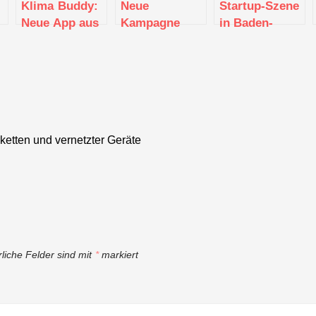
Klima Buddy:
Neue
Startup-Szene
Neue App aus
Kampagne
in Baden-
Karlsruhe hilft
hilft
Württemberg
beim CO₂-
Unternehmen
wächst
Sparen
Green Deal
kontinuierlich
e
umzusetzen
rketten und vernetzter Geräte
rliche Felder sind mit
*
markiert