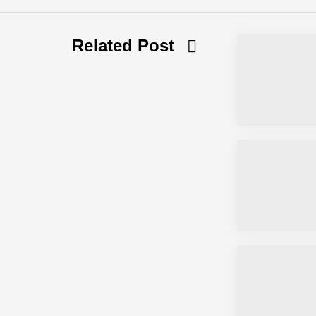
Related Post
Simulationsdienstleistung in Minuten
Pyck im Employer Portrait
Matthias Nagel von Pyck
Maximilian Mack von Pyck
Daniel Jarr von Pyck