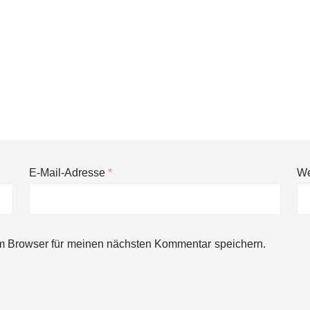
E-Mail-Adresse
*
We
ng von bis zu 1,4 Milliarden US-Dollar bekannt, um den Aufbau der we
m Browser für meinen nächsten Kommentar speichern.
ces starten strategische Partnerschaft, um Physical AI breit auszur
emiere: Humanoider Roboter bringt Hightech ins Stadion