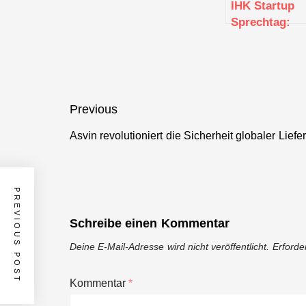
IHK Startup
Sprechtag:
Kundinnen
und Kunden
sowie
Vertriebsweg
finden und
Beitragsnavigation
Previous
ausbauen
Asvin revolutioniert die Sicherheit globaler Liefe
Previous
post:
PREVIOUS POST
Schreibe einen Kommentar
Deine E-Mail-Adresse wird nicht veröffentlicht.
Erforde
Kommentar
*