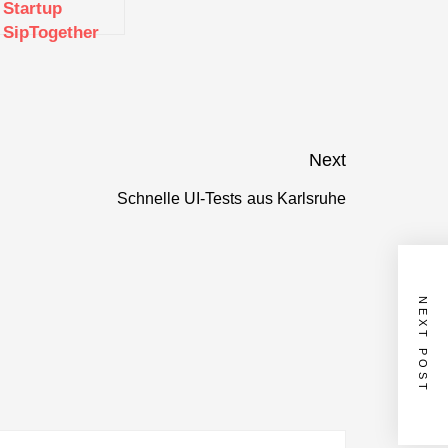
Startup
SipTogether
von CyberLab
im
Gründerview
Next
Schnelle UI-Tests aus Karlsruhe
Next
post:
NEXT POST