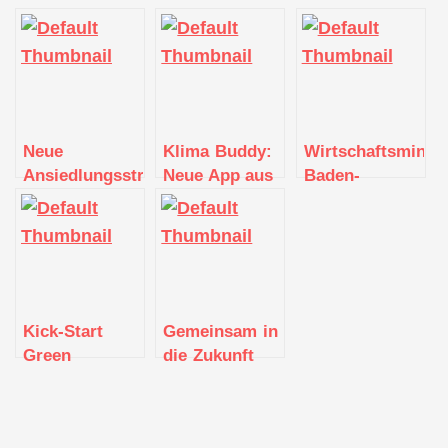
Neue
Klima Buddy:
Wirtschaftsminis
Ansiedlungsstrategie
Neue App aus
Baden-
für
Karlsruhe hilft
Württemberg
Unternehmen
beim CO₂-
stellt 30 Mio.
Sparen
Euro für Green
Tech-
Innovationen
bereit
Kick-Start
Gemeinsam in
Green
die Zukunft
Innovations
geblickt: Open
Innovation
Kongress 2022