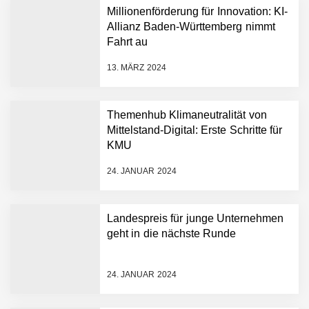
Plattform zu beschleunigen
Millionenförderung für Innovation: KI-
NEURA Robotics und
Allianz Baden-Württemberg nimmt
Amazon Web Services
Fahrt au
starten strategische
Partnerschaft, um Physical
13. MÄRZ 2024
AI breit auszurollen
NEURA Robotics feiert
Bundesliga-Premiere:
Humanoider Roboter bringt
Themenhub Klimaneutralität von
Hightech ins Stadion
Mittelstand-Digital: Erste Schritte für
Simulationsdienstleistung in
KMU
Minuten statt Wochen:
FiniteNow ermöglicht
24. JANUAR 2024
sofortige
Angebotskalkulation für
schnellere
Landespreis für junge Unternehmen
Entwicklungsprozesse
Pyck im Employer Portrait
geht in die nächste Runde
24. JANUAR 2024
Matthias Nagel von Pyck