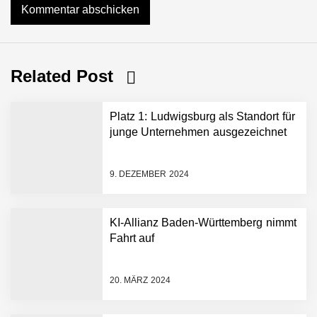
Related Post
Platz 1: Ludwigsburg als Standort für
junge Unternehmen ausgezeichnet
9. DEZEMBER 2024
KI-Allianz Baden-Württemberg nimmt
Fahrt auf
NEURA Robotics gibt
Rekordfinanzierung von
bis zu 1,4 Milliarden US-
20. MÄRZ 2024
Dollar bekannt, um den
Aufbau der weltweit
führenden Physical-AI-