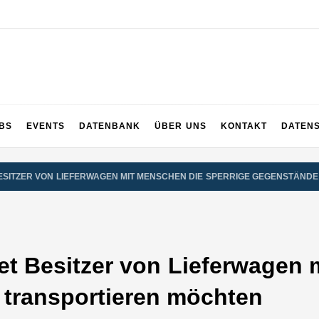
UPS
 und ganz Baden-Württemberg
BS
EVENTS
DATENBANK
ÜBER UNS
KONTAKT
DATEN
ESITZER VON LIEFERWAGEN MIT MENSCHEN DIE SPERRIGE GEGENSTÄND
t Besitzer von Lieferwagen 
 transportieren möchten