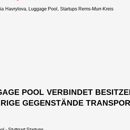
dass alle
ia Havrylova
,
Luggage Pool
,
Startups Rems-Murr-Kreis
Menschen mit
Allergien und
Unverträglichkeiten
besser
informiert
werden
AGE POOL VERBINDET BESITZE
ERRIGE GEGENSTÄNDE TRANSPO
 - Stuttgart Startups