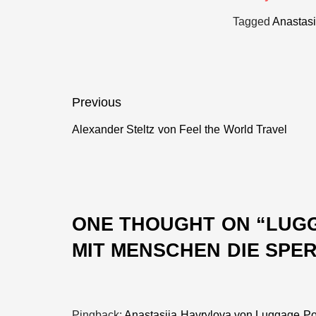
Luggage Pool
Tagged
Anastasi
Beitragsnavigation
Previous
Alexander Steltz von Feel the World Travel
Previous
post:
ONE THOUGHT ON “
LUGG
MIT MENSCHEN DIE SP
Pingback:
Anastasiia Havrylova von Luggage Pool