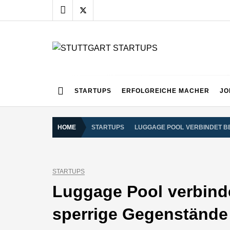
Skip
to
content
STUTTGART START
Alles rund um die Startupszene bei uns in Stuttgart
STARTUPS
ERFOLGREICHE MACHER
JO
HOME
STARTUPS
LUGGAGE POOL VERBINDET B
STARTUPS
Luggage Pool verbinde
sperrige Gegenstände