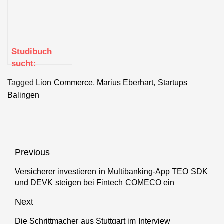
& Startups
dabei auf
Amazon zu
verkaufen
Studibuch
sucht:
Praktikum
Tagged
Lion Commerce
,
Marius Eberhart
,
Startups
Marketing E-
Balingen
Commerce
(mwd)
Beitragsnavigation
Previous
Versicherer investieren in Multibanking-App TEO SDK
Previous
und DEVK steigen bei Fintech COMECO ein
post:
Next
Die Schrittmacher aus Stuttgart im Interview
Next