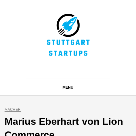
Skip
to
content
STUTTGART
Alles rund um die Startupszene bei uns in Stuttgart und
ganz Baden-Württemberg
STARTUPS
MENU
MACHER
Marius Eberhart von Lion
Commerce