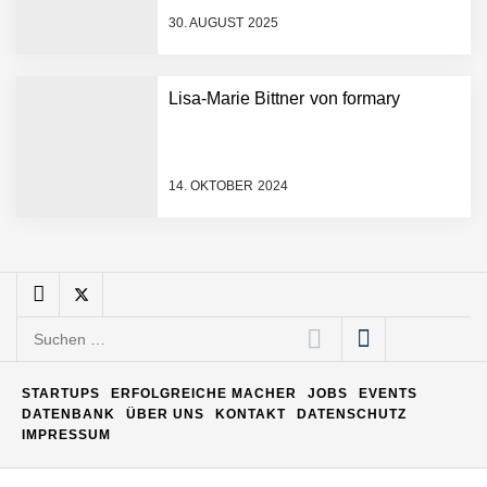
30. AUGUST 2025
Matthias Nagel von Pyck
Lisa-Marie Bittner von formary
Maximilian Mack von Pyck
14. OKTOBER 2024
Daniel Jarr von Pyck
Mit Pyck zur nächsten
Generation von Warehouse
Suchen
Software – flexibel, offen,
nach:
unabhängig
ELOPRINT im Employer
STARTUPS
ERFOLGREICHE MACHER
JOBS
EVENTS
Portrait
DATENBANK
ÜBER UNS
KONTAKT
DATENSCHUTZ
IMPRESSUM
Georg Pröpper von